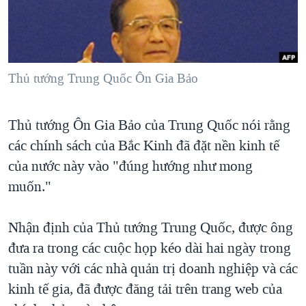
TẠI
VIDEO
"Tìm"
NGƯỜI VIỆT HẢI NGOẠI
HÀNH TRÌNH BẦU CỬ 2024
NGHE
ĐỜI SỐNG
MỘT NĂM CHIẾN TRANH TẠI DẢI GAZA
KINH TẾ
MẠNG XÃ HỘI
Thủ tướng Trung Quốc Ôn Gia Bảo
GIẢI MÃ VÀNH ĐAI & CON ĐƯỜNG
KHOA HỌC
NGÀY TỊ NẠN THẾ GIỚI
SỨC KHOẺ
Thủ tướng Ôn Gia Bảo của Trung Quốc nói rằng
TRỊNH VĨNH BÌNH - NGƯỜI HẠ 'BÊN THẮNG CUỘC'
Ngôn ngữ khác
VĂN HOÁ
các chính sách của Bắc Kinh đã đặt nền kinh tế
GROUND ZERO – XƯA VÀ NAY
THỂ THAO
của nước này vào "đúng hướng như mong
CHI PHÍ CHIẾN TRANH AFGHANISTAN
muốn."
GIÁO DỤC
CÁC GIÁ TRỊ CỘNG HÒA Ở VIỆT NAM
Nhận định của Thủ tướng Trung Quốc, được ông
THƯỢNG ĐỈNH TRUMP-KIM TẠI VIỆT NAM
đưa ra trong các cuộc họp kéo dài hai ngày trong
TRỊNH VĨNH BÌNH VS. CHÍNH PHỦ VIỆT NAM
tuần này với các nhà quản trị doanh nghiệp và các
NGƯ DÂN VIỆT VÀ LÀN SÓNG TRỘM HẢI SÂM
kinh tế gia, đã được đăng tải trên trang web của
BÊN KIA QUỐC LỘ: TIẾNG VỌNG TỪ NÔNG THÔN MỸ