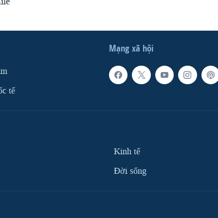
ile
Mạng xã hội
am
ốc tế
Kinh tế
Ðời sống