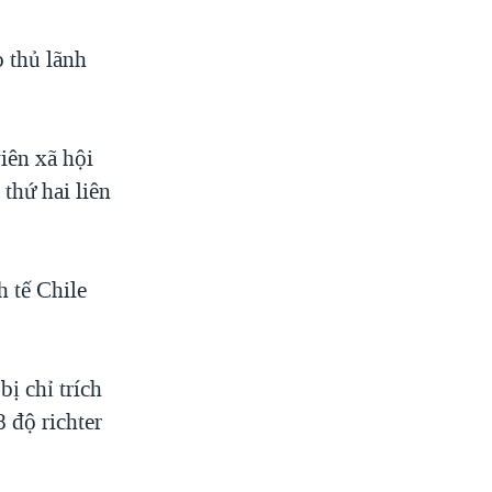
 thủ lãnh
iên xã hội
thứ hai liên
h tế Chile
ị chỉ trích
 độ richter