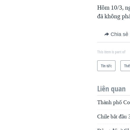
VIỆT NAM
Hôm 10/3, ng
đã không phát
NGƯ DÂN VIỆT VÀ LÀN SÓNG
TRỘM HẢI SÂM
BÊN KIA QUỐC LỘ: TIẾNG VỌNG
Chia sẻ
TỪ NÔNG THÔN MỸ
QUAN HỆ VIỆT MỸ
This item is part of
Tin tức
Thế
Liên quan
Thành phố Con
Chile bắt đầu