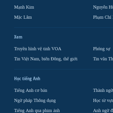
Mạnh Kim
Nguyễn H
Mặc Lâm
Phạm Chí
Xem
Truyền hình vệ tinh VOA
Phóng sự
Tin Việt Nam, biển Đông, thế giới
Tin vắn Th
Học tiếng Anh
Tiếng Anh cơ bản
Thành ngữ
Ngữ pháp Thông dụng
Học từ vựn
Tiếng Anh qua phim ảnh
Anh ngữ đặ