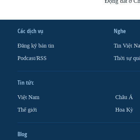
Ðộng đất ở Ch
Các dịch vụ
Nghe
Ðăng ký bản tin
Tin Việt N
Podcast/RSS
Thời sự qu
Tin tức
Việt Nam
Châu Á
Thế giới
Hoa Kỳ
Blog