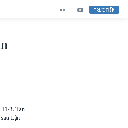
TRỰC TIẾP
an
 11/3. Tân
 sau trận