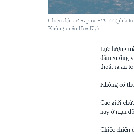
VIỆT NAM
NGƯ DÂN VIỆT VÀ LÀN SÓNG
Chiến đấu cơ Raptor F/A-22 (phía tr
TRỘM HẢI SÂM
Không quân Hoa Kỳ)
BÊN KIA QUỐC LỘ: TIẾNG VỌNG
TỪ NÔNG THÔN MỸ
Lực lượng tu
QUAN HỆ VIỆT MỸ
đâm xuống vù
thoát ra an to
Không có thư
Các giới chứ
nay ở mạn đ
Chiếc chiến 