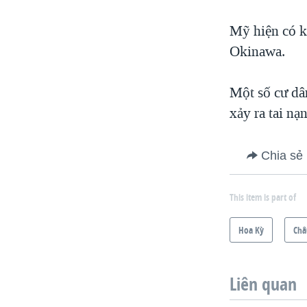
Mỹ hiện có k
Okinawa.
Một số cư dân
xảy ra tai nạ
Chia sẻ
This item is part of
Hoa Kỳ
Châ
Liên quan