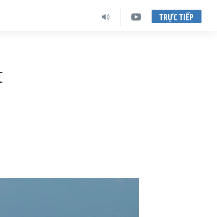
TRỰC TIẾP
t