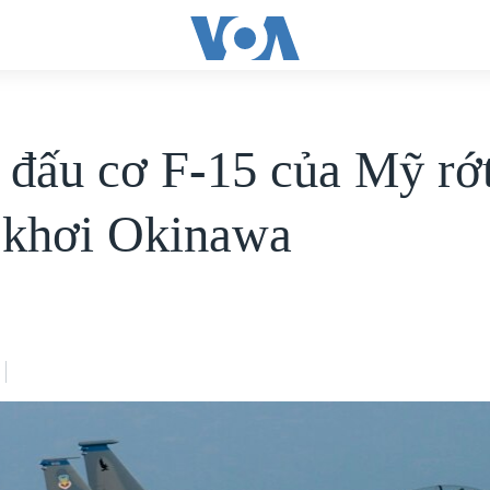
 đấu cơ F-15 của Mỹ rớ
 khơi Okinawa