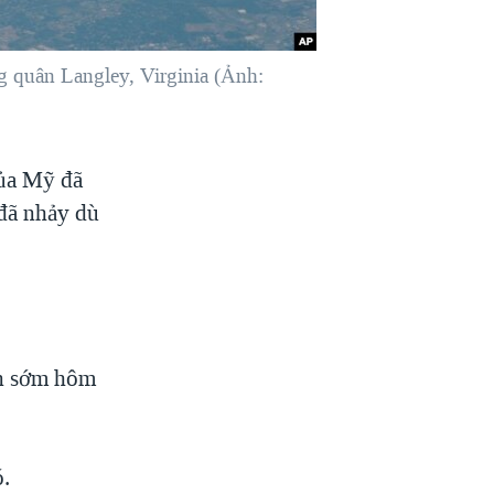
g quân Langley, Virginia (Ảnh:
của Mỹ đã
đã nhảy dù
ạn sớm hôm
ó.