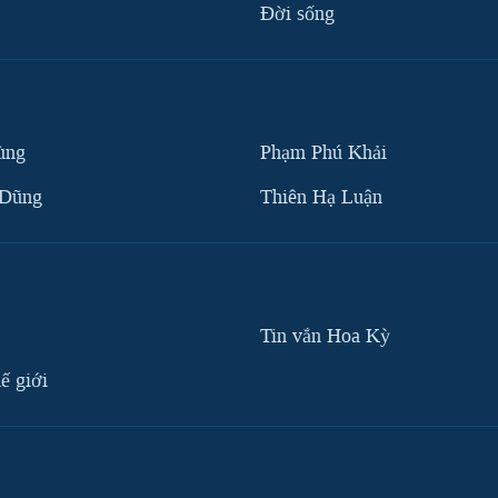
Ðời sống
ùng
Phạm Phú Khải
 Dũng
Thiên Hạ Luận
Tin vắn Hoa Kỳ
ế giới