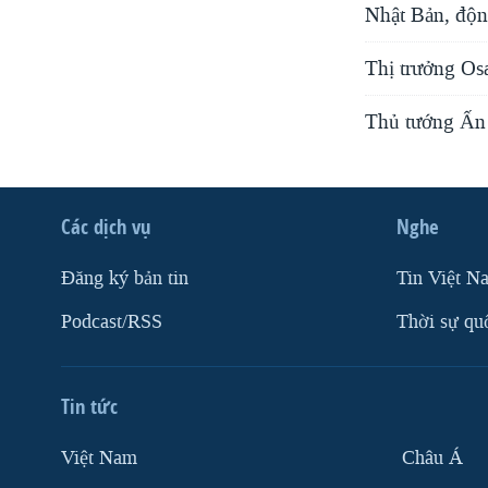
Nhật Bản, độn
Thị trưởng Osa
Thủ tướng Ấn 
Các dịch vụ
Nghe
Ðăng ký bản tin
Tin Việt N
Podcast/RSS
Thời sự qu
Tin tức
Việt Nam
Châu Á