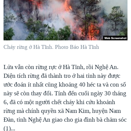
TẠI
VIDEO
"Tìm"
NGƯỜI VIỆT HẢI NGOẠI
HÀNH TRÌNH BẦU CỬ 2024
NGHE
ĐỜI SỐNG
MỘT NĂM CHIẾN TRANH TẠI DẢI GAZA
KINH TẾ
MẠNG XÃ HỘI
GIẢI MÃ VÀNH ĐAI & CON ĐƯỜNG
KHOA HỌC
NGÀY TỊ NẠN THẾ GIỚI
Cháy rừng ở Hà Tĩnh. Photo Báo Hà Tĩnh
SỨC KHOẺ
TRỊNH VĨNH BÌNH - NGƯỜI HẠ 'BÊN THẮNG CUỘC'
Ngôn ngữ khác
VĂN HOÁ
GROUND ZERO – XƯA VÀ NAY
Lửa vẫn còn rừng rực ở Hà Tĩnh, rồi Nghệ An.
THỂ THAO
Diện tích rừng đã thành tro ở hai tỉnh này được
CHI PHÍ CHIẾN TRANH AFGHANISTAN
GIÁO DỤC
ước đoán ít nhất cũng khoảng 40 héc ta và con số
CÁC GIÁ TRỊ CỘNG HÒA Ở VIỆT NAM
này sẽ còn thay đổi. Tính đến cuối ngày 30 tháng
THƯỢNG ĐỈNH TRUMP-KIM TẠI VIỆT NAM
6, đã có một người chết cháy khi cứu khoảnh
TRỊNH VĨNH BÌNH VS. CHÍNH PHỦ VIỆT NAM
rừng mà chính quyền xã Nam Kim, huyện Nam
NGƯ DÂN VIỆT VÀ LÀN SÓNG TRỘM HẢI SÂM
Đàn, tỉnh Nghệ An giao cho gia đình bà chăm sóc
(1)...
BÊN KIA QUỐC LỘ: TIẾNG VỌNG TỪ NÔNG THÔN MỸ