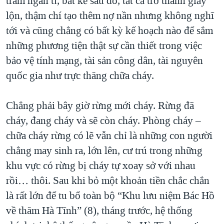
trăm ngàn tỉ, bất kể sau đó, tất cả trở thành giấy
lộn, thậm chí tạo thêm nợ nần nhưng không nghĩ
tới và cũng chẳng có bất kỳ kế hoạch nào để sắm
những phương tiện thật sự cần thiết trong việc
bảo vệ tính mạng, tài sản công dân, tài nguyên
quốc gia như trực thăng chữa cháy.
Chẳng phải bây giờ rừng mới cháy. Rừng đã
cháy, đang cháy và sẽ còn cháy. Phòng cháy –
chữa cháy rừng có lẽ vẫn chỉ là những con người
chẳng may sinh ra, lớn lên, cư trú trong những
khu vực có rừng bị cháy tự xoay sở với nhau
rồi… thôi. Sau khi bỏ một khoản tiền chắc chắn
là rất lớn để tu bổ toàn bộ “Khu lưu niệm Bác Hồ
về thăm Hà Tĩnh” (8), tháng trước, hệ thống