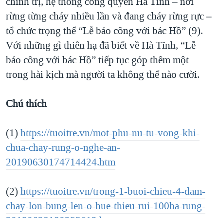
chính trị, hệ thống công quyền Hà Tĩnh – nơi
rừng từng cháy nhiều lần và đang cháy rừng rực –
tổ chức trọng thể “Lễ báo công với bác Hồ” (9).
Với những gì thiên hạ đã biết về Hà Tĩnh, “Lễ
báo công với bác Hồ” tiếp tục góp thêm một
trong hài kịch mà người ta không thể nào cười.
Chú thích
(1)
https://tuoitre.vn/mot-phu-nu-tu-vong-khi-
chua-chay-rung-o-nghe-an-
20190630174714424.htm
(2)
https://tuoitre.vn/trong-1-buoi-chieu-4-dam-
chay-lon-bung-len-o-hue-thieu-rui-100ha-rung-