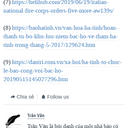
(7)
https://helihub.com/2019/06/19/italian-
national-fire-corps-orders-five-more-aw139s/
(8)
https://baohatinh.vn/van-hoa-ha-tinh/hoan-
thanh-tu-bo-khu-luu-niem-bac-ho-ve-tham-ha-
tinh-trong-thang-5-2017/129624.htm
(9)
https://dantri.com.vn/xa-hoi/ha-tinh-to-chuc-
le-bao-cong-voi-bac-ho-
20190515145027296.htm
Chia sẻ
Follow us
Trân Văn
Trân Văn là bút danh của một nhà báo có