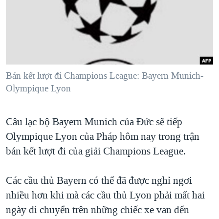
TẠI
VIDEO
"Tìm"
NGƯỜI VIỆT HẢI NGOẠI
HÀNH TRÌNH BẦU CỬ 2024
NGHE
ĐỜI SỐNG
MỘT NĂM CHIẾN TRANH TẠI DẢI GAZA
KINH TẾ
MẠNG XÃ HỘI
GIẢI MÃ VÀNH ĐAI & CON ĐƯỜNG
KHOA HỌC
NGÀY TỊ NẠN THẾ GIỚI
Bán kết lượt đi Champions League: Bayern Munich-
SỨC KHOẺ
Olympique Lyon
TRỊNH VĨNH BÌNH - NGƯỜI HẠ 'BÊN THẮNG CUỘC'
Ngôn ngữ khác
VĂN HOÁ
GROUND ZERO – XƯA VÀ NAY
THỂ THAO
Câu lạc bộ Bayern Munich của Đức sẽ tiếp
CHI PHÍ CHIẾN TRANH AFGHANISTAN
GIÁO DỤC
Olympique Lyon của Pháp hôm nay trong trận
CÁC GIÁ TRỊ CỘNG HÒA Ở VIỆT NAM
bán kết lượt đi của giải Champions League.
THƯỢNG ĐỈNH TRUMP-KIM TẠI VIỆT NAM
Các cầu thủ Bayern có thể đã được nghỉ ngơi
TRỊNH VĨNH BÌNH VS. CHÍNH PHỦ VIỆT NAM
nhiều hơn khi mà các cầu thủ Lyon phải mất hai
NGƯ DÂN VIỆT VÀ LÀN SÓNG TRỘM HẢI SÂM
ngày di chuyển trên những chiếc xe van đến
BÊN KIA QUỐC LỘ: TIẾNG VỌNG TỪ NÔNG THÔN MỸ