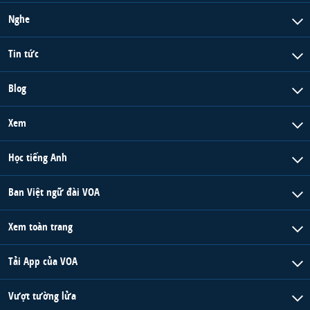
Nghe
Tin tức
Blog
Xem
Học tiếng Anh
Ban Việt ngữ đài VOA
Xem toàn trang
Tải App của VOA
Vượt tường lửa