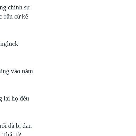
ng chính sự
c bầu cử kể
ingluck
hũng vào năm
 lại họ đều
ổi đã bị đau
 Thái tử