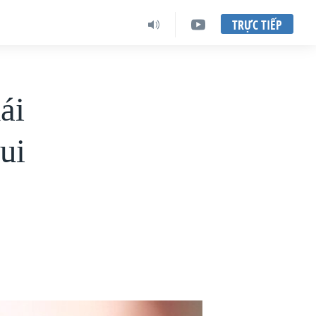
TRỰC TIẾP
ái
ui