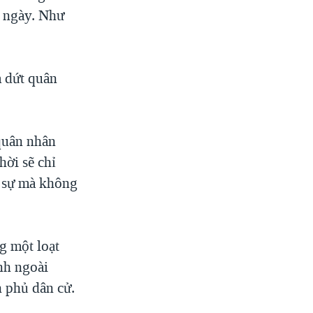
7 ngày. Như
m dứt quân
 quân nhân
hời sẽ chỉ
c sự mà không
g một loạt
ình ngoài
 phủ dân cử.