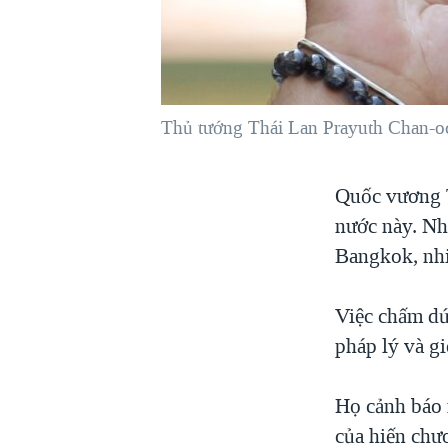
VIỆT NAM
NGƯ DÂN VIỆT VÀ LÀN SÓNG
TRỘM HẢI SÂM
BÊN KIA QUỐC LỘ: TIẾNG VỌNG
Thủ tướng Thái Lan Prayuth Chan-oc
TỪ NÔNG THÔN MỸ
QUAN HỆ VIỆT MỸ
Quốc vương T
nước này. Nh
Bangkok, nhi
Việc chấm dứ
pháp lý và g
Họ cảnh báo 
của hiến chư