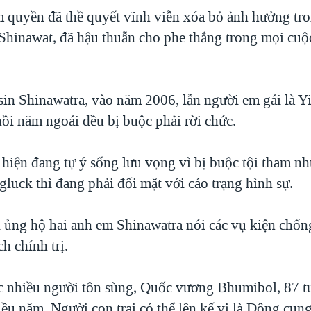
 quyền đã thề quyết vĩnh viễn xóa bỏ ảnh hưởng tro
Shinawat, đã hậu thuẫn cho phe thắng trong mọi cuộ
in Shinawatra, vào năm 2006, lẫn người em gái là Y
hồi năm ngoái đều bị buộc phải rời chức.
hiện đang tự ý sống lưu vọng vì bị buộc tội tham n
luck thì đang phải đối mặt với cáo trạng hình sự.
ủng hộ hai anh em Shinawatra nói các vụ kiện chống
h chính trị.
 nhiều người tôn sùng, Quốc vương Bhumibol, 87 tu
ều năm. Người con trai có thể lên kế vị là Đông cung