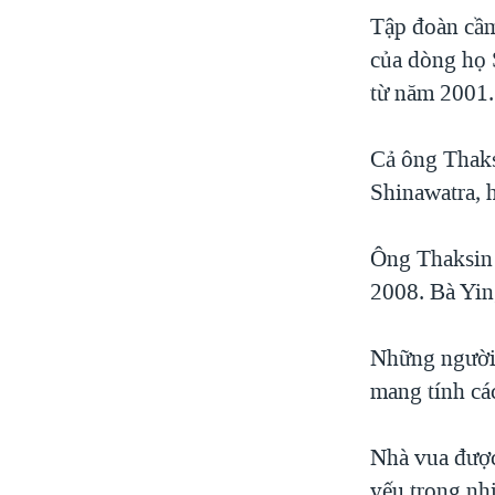
Tập đoàn cầm
của dòng họ 
từ năm 2001.
Cả ông Thaks
Shinawatra, 
Ông Thaksin 
2008. Bà Ying
Những người 
mang tính các
Nhà vua được
yếu trong nhi