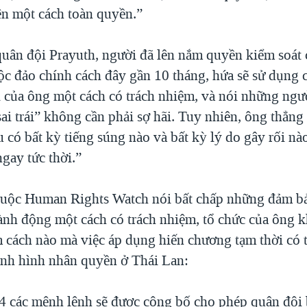
ện một cách toàn quyền.”
quân đội Prayuth, người đã lên nắm quyền kiểm soát
ộc đảo chính cách đây gần 10 tháng, hứa sẽ sử dụng 
i của ông một cách có trách nhiệm, và nói những ng
sai trái” không cần phải sợ hãi. Tuy nhiên, ông thẳng
 có bất kỳ tiếng súng nào và bất kỳ lý do gây rối nào,
ngay tức thời.”
uộc Human Rights Watch nói bất chấp những đảm bả
hành động một cách có trách nhiệm, tổ chức của ông 
m cách nào mà việc áp dụng hiến chương tạm thời có 
tình hình nhân quyền ở Thái Lan:
4 các mệnh lệnh sẽ được công bố cho phép quân đội 