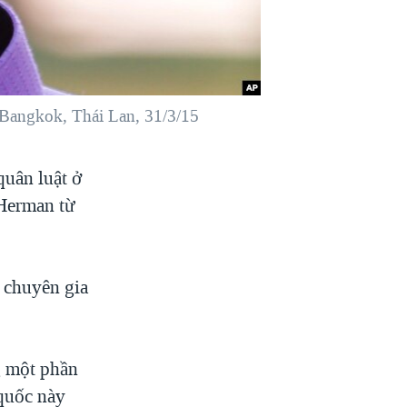
 Bangkok, Thái Lan, 31/3/15
uân luật ở
 Herman từ
 chuyên gia
g một phần
quốc này