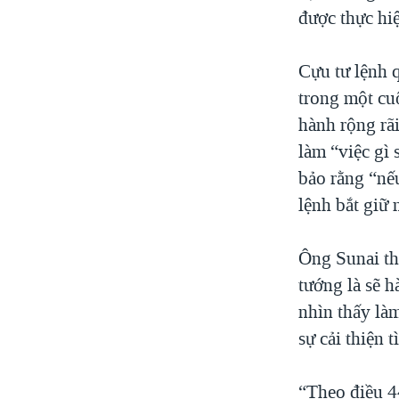
được thực hi
Cựu tư lệnh 
trong một cu
hành rộng rã
làm “việc gì 
bảo rằng “nếu
lệnh bắt giữ 
Ông Sunai th
tướng là sẽ 
nhìn thấy là
sự cải thiện 
“Theo điều 4