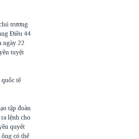
chủ trương
dụng Điều 44
nh ngày 22
yền tuyệt
 quốc tế
đạo tập đoàn
 ra lệnh cho
yền quyết
 ông có thể