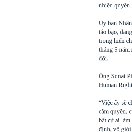
nhiều quyền 
Ủy ban Nhân 
táo bạo, đan
trong hiến c
tháng 5 năm 
đối.
Ông Sunai Ph
Human Rights
“Việc ấy sẽ 
cầm quyền, củ
bất cứ ai là
định, vô giớ