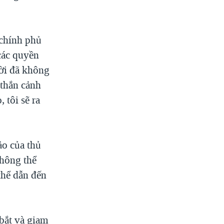
 chính phủ
các quyền
ười đã không
 thắn cảnh
 tôi sẽ ra
o của thủ
không thể
thể dẫn đến
bắt và giam