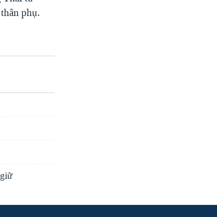
thân phụ.
g
 giữ