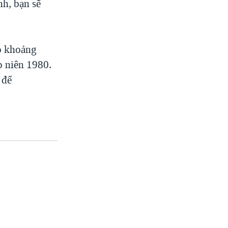
nh, bạn sẽ
o khoảng
p niên 1980.
 để