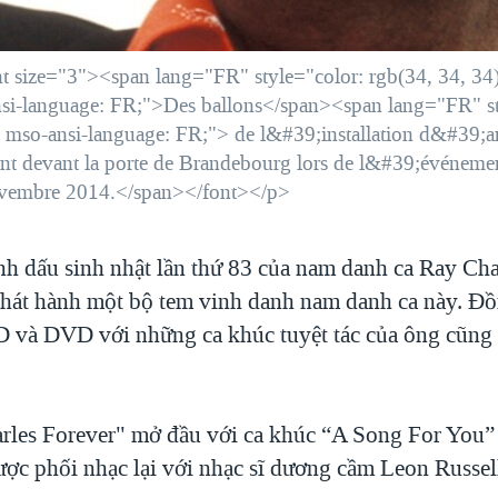
t size="3"><span lang="FR" style="color: rgb(34, 34, 34);
nsi-language: FR;">Des ballons</span><span lang="FR" sty
f; mso-ansi-language: FR;"> de l&#39;installation d&#39;
 devant la porte de Brandebourg lors de l&#39;événemen
novembre 2014.</span></font></p>
nh dấu sinh nhật lần thứ 83 của nam danh ca Ray Cha
hát hành một bộ tem vinh danh nam danh ca này. Đồ
D và DVD với những ca khúc tuyệt tác của ông cũng 
les Forever" mở đầu với ca khúc “A Song For You”
ược phối nhạc lại với nhạc sĩ dương cầm Leon Russel