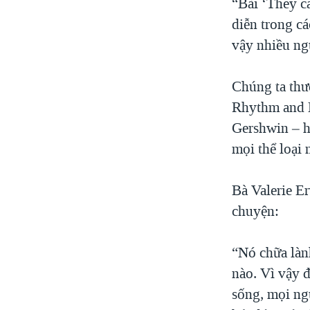
“Bài ‘They c
diễn trong c
vậy nhiều ngư
Chúng ta thư
Rhythm and B
Gershwin – h
mọi thể loại
Bà Valerie Er
chuyện:
“Nó chữa làn
nào. Vì vậy đ
sống, mọi ng