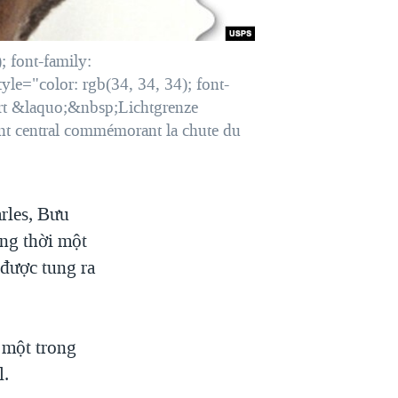
 font-family:
le="color: rgb(34, 34, 34); font-
art &laquo;&nbsp;Lichtgrenze
t central commémorant la chute du
rles, Bưu
ng thời một
được tung ra
 một trong
l.