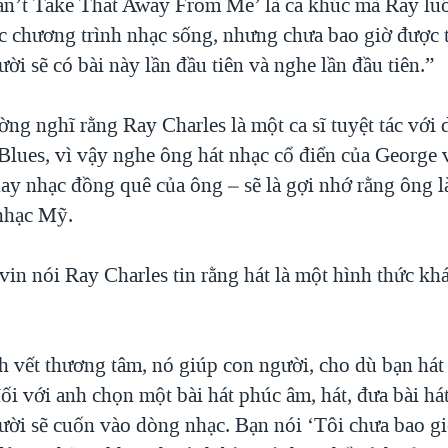
an’t Take That Away From Me’ là ca khúc mà Ray luô
ác chương trình nhạc sống, nhưng chưa bao giờ được 
ời sẽ có bài này lần đầu tiên và nghe lần đầu tiên.”
ờng nghĩ rằng Ray Charles là một ca sĩ tuyệt tác với
lues, vì vậy nghe ông hát nhạc cổ điển của George v
ay nhạc đồng quê của ông – sẽ là gợi nhớ rằng ông l
 nhạc Mỹ.
vin nói Ray Charles tin rằng hát là một hình thức kh
h vết thương tâm, nó giúp con người, cho dù bạn hát 
ối với anh chọn một bài hát phúc âm, hát, đưa bài há
ười sẽ cuốn vào dòng nhạc. Bạn nói ‘Tôi chưa bao gi