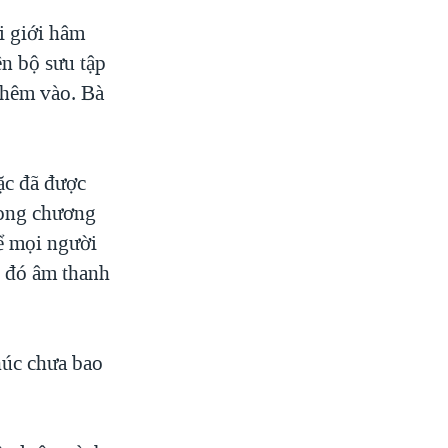
i giới hâm
ên bộ sưu tập
thêm vào. Bà
ặc đã được
rong chương
ể mọi người
o đó âm thanh
húc chưa bao