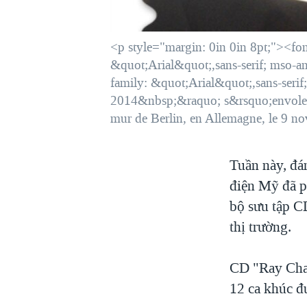
VIỆT NAM
NGƯ DÂN VIỆT VÀ LÀN SÓNG
<p style="margin: 0in 0in 8pt;"><fon
TRỘM HẢI SÂM
&quot;Arial&quot;,sans-serif; mso-a
BÊN KIA QUỐC LỘ: TIẾNG VỌNG
family: &quot;Arial&quot;,sans-seri
TỪ NÔNG THÔN MỸ
2014&nbsp;&raquo; s&rsquo;envolent
QUAN HỆ VIỆT MỸ
mur de Berlin, en Allemagne, le 9 
Tuần này, đá
điện Mỹ đã p
bộ sưu tập C
thị trường.
CD "Ray Char
12 ca khúc đ