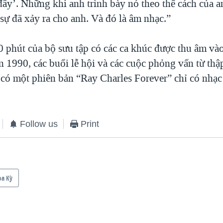
đây’. Những khi anh trình bày nó theo thể cách của a
sự đã xảy ra cho anh. Và đó là âm nhạc.”
phút của bộ sưu tập có các ca khúc được thu âm và
n 1990, các buổi lễ hội và các cuộc phỏng vấn từ thậ
 có một phiên bản “Ray Charles Forever” chỉ có nhạc
Follow us
Print
oa Kỳ