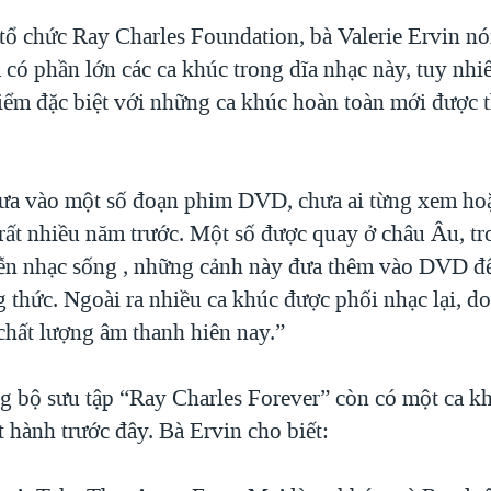
 tổ chức Ray Charles Foundation, bà Valerie Ervin nó
 có phần lớn các ca khúc trong dĩa nhạc này, tuy nhi
iểm đặc biệt với những ca khúc hoàn toàn mới được 
ưa vào một số đoạn phim DVD, chưa ai từng xem ho
 rất nhiều năm trước. Một số được quay ở châu Âu, t
diễn nhạc sống , những cảnh này đưa thêm vào DVD đ
g thức. Ngoài ra nhiều ca khúc được phối nhạc lại, d
chất lượng âm thanh hiên nay.”
ng bộ sưu tập “Ray Charles Forever” còn có một ca k
 hành trước đây. Bà Ervin cho biết: