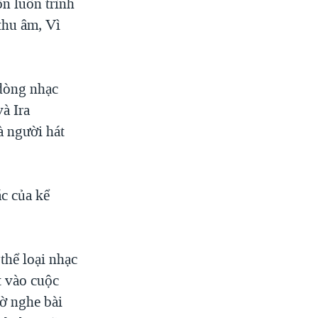
n luôn trình
thu âm, Vì
 dòng nhạc
à Ira
à người hát
ác của kể
thể loại nhạc
t vào cuộc
ờ nghe bài