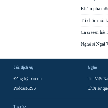
Khám phá một
Tổ chức mới kế
Ca sĩ teen há
Nghệ sĩ Ngải 
Các dịch vụ
Nghe
Ðăng ký bản tin
Tin Việt N
Podcast/RSS
Thời sự qu
Tin tức