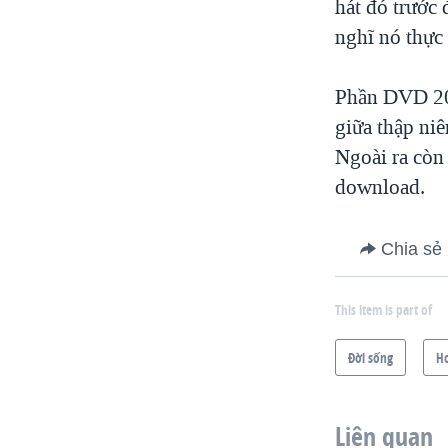
hát đó trước 
nghĩ nó thực 
Phần DVD 20 
giữa thập niê
Ngoài ra còn
download.
Chia sẻ
This item is part of
Ðời sống
H
Liên quan