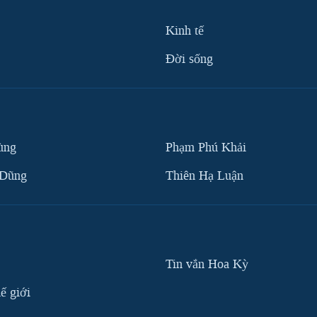
Kinh tế
Ðời sống
ùng
Phạm Phú Khải
 Dũng
Thiên Hạ Luận
Tin vắn Hoa Kỳ
ế giới