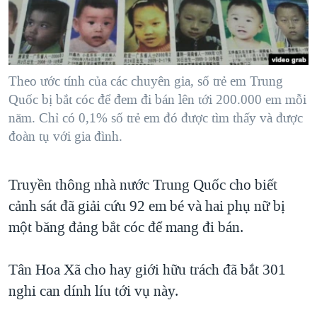
TẠI
VIDEO
"Tìm"
NGƯỜI VIỆT HẢI NGOẠI
HÀNH TRÌNH BẦU CỬ 2024
NGHE
ĐỜI SỐNG
MỘT NĂM CHIẾN TRANH TẠI DẢI GAZA
KINH TẾ
MẠNG XÃ HỘI
Theo ước tính của các chuyên gia, số trẻ em Trung
GIẢI MÃ VÀNH ĐAI & CON ĐƯỜNG
KHOA HỌC
Quốc bị bắt cóc để đem đi bán lên tới 200.000 em mỗi
NGÀY TỊ NẠN THẾ GIỚI
năm. Chỉ có 0,1% số trẻ em đó được tìm thấy và được
SỨC KHOẺ
TRỊNH VĨNH BÌNH - NGƯỜI HẠ 'BÊN THẮNG CUỘC'
đoàn tụ với gia đình.
Ngôn ngữ khác
VĂN HOÁ
GROUND ZERO – XƯA VÀ NAY
THỂ THAO
Truyền thông nhà nước Trung Quốc cho biết
CHI PHÍ CHIẾN TRANH AFGHANISTAN
GIÁO DỤC
cảnh sát đã giải cứu 92 em bé và hai phụ nữ bị
CÁC GIÁ TRỊ CỘNG HÒA Ở VIỆT NAM
một băng đảng bắt cóc để mang đi bán.
THƯỢNG ĐỈNH TRUMP-KIM TẠI VIỆT NAM
TRỊNH VĨNH BÌNH VS. CHÍNH PHỦ VIỆT NAM
Tân Hoa Xã cho hay giới hữu trách đã bắt 301
NGƯ DÂN VIỆT VÀ LÀN SÓNG TRỘM HẢI SÂM
nghi can dính líu tới vụ này.
BÊN KIA QUỐC LỘ: TIẾNG VỌNG TỪ NÔNG THÔN MỸ