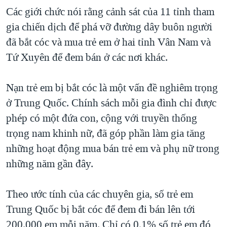
Các giới chức nói rằng cảnh sát của 11 tỉnh tham
QUAN HỆ VIỆT MỸ
gia chiến dịch để phá vỡ đường dây buôn người
đã bắt cóc và mua trẻ em ở hai tỉnh Vân Nam và
Tứ Xuyên để đem bán ở các nơi khác.
Nạn trẻ em bị bắt cóc là một vấn đề nghiêm trọng
ở Trung Quốc. Chính sách mỗi gia đình chỉ được
phép có một đứa con, cộng với truyền thống
trọng nam khinh nữ, đã góp phần làm gia tăng
những hoạt động mua bán trẻ em và phụ nữ trong
những năm gần đây.
Theo ước tính của các chuyên gia, số trẻ em
Trung Quốc bị bắt cóc để đem đi bán lên tới
200.000 em mỗi năm. Chỉ có 0,1% số trẻ em đó