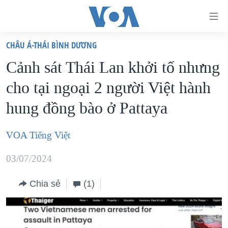
Đường
dẫn
CHÂU Á-THÁI BÌNH DƯƠNG
truy
TRANG CHỦ
Cảnh sát Thái Lan khởi tố nhưng
cập
VIỆT NAM
cho tại ngoại 2 người Việt hành
Tới
HOA KỲ
nội
hung đồng bào ở Pattaya
BIỂN ĐÔNG
dung
THẾ GIỚI
chính
VOA Tiếng Việt
BLOG
Tới
03/07/2024
điều
DIỄN ĐÀN
hướng
MỤC
Chia sẻ
(1)
chính
CHUYÊN ĐỀ
TỰ DO BÁO CHÍ
Đi
HỌC TIẾNG ANH
VẠCH TRẦN TIN GIẢ
CHIẾN TRANH THƯƠNG MẠI CỦA MỸ: QUÁ KHỨ VÀ HIỆN
tới