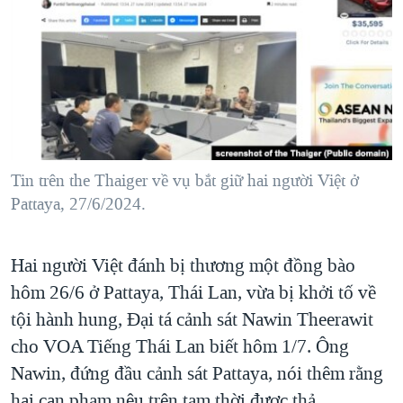
TẠI
VIDEO
"Tìm"
NGƯỜI VIỆT HẢI NGOẠI
HÀNH TRÌNH BẦU CỬ 2024
NGHE
ĐỜI SỐNG
MỘT NĂM CHIẾN TRANH TẠI DẢI GAZA
KINH TẾ
MẠNG XÃ HỘI
GIẢI MÃ VÀNH ĐAI & CON ĐƯỜNG
KHOA HỌC
NGÀY TỊ NẠN THẾ GIỚI
SỨC KHOẺ
TRỊNH VĨNH BÌNH - NGƯỜI HẠ 'BÊN THẮNG CUỘC'
Tin trên the Thaiger về vụ bắt giữ hai người Việt ở
Ngôn ngữ khác
VĂN HOÁ
GROUND ZERO – XƯA VÀ NAY
Pattaya, 27/6/2024.
THỂ THAO
CHI PHÍ CHIẾN TRANH AFGHANISTAN
GIÁO DỤC
Hai người Việt đánh bị thương một đồng bào
CÁC GIÁ TRỊ CỘNG HÒA Ở VIỆT NAM
hôm 26/6 ở Pattaya, Thái Lan, vừa bị khởi tố về
THƯỢNG ĐỈNH TRUMP-KIM TẠI VIỆT NAM
tội hành hung, Đại tá cảnh sát Nawin Theerawit
TRỊNH VĨNH BÌNH VS. CHÍNH PHỦ VIỆT NAM
cho VOA Tiếng Thái Lan biết hôm 1/7. Ông
NGƯ DÂN VIỆT VÀ LÀN SÓNG TRỘM HẢI SÂM
Nawin, đứng đầu cảnh sát Pattaya, nói thêm rằng
BÊN KIA QUỐC LỘ: TIẾNG VỌNG TỪ NÔNG THÔN MỸ
hai can phạm nêu trên tạm thời được thả.