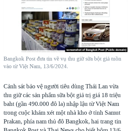
TẠI
VIDEO
"Tìm"
NGƯỜI VIỆT HẢI NGOẠI
HÀNH TRÌNH BẦU CỬ 2024
NGHE
ĐỜI SỐNG
MỘT NĂM CHIẾN TRANH TẠI DẢI GAZA
KINH TẾ
MẠNG XÃ HỘI
GIẢI MÃ VÀNH ĐAI & CON ĐƯỜNG
KHOA HỌC
NGÀY TỊ NẠN THẾ GIỚI
SỨC KHOẺ
TRỊNH VĨNH BÌNH - NGƯỜI HẠ 'BÊN THẮNG CUỘC'
Bangkok Post đưa tin về vụ thu giữ sữa bột giả tuồn
Ngôn ngữ khác
VĂN HOÁ
GROUND ZERO – XƯA VÀ NAY
vào từ Việt Nam, 13/6/2024.
THỂ THAO
CHI PHÍ CHIẾN TRANH AFGHANISTAN
GIÁO DỤC
Cảnh sát bảo vệ người tiêu dùng Thái Lan vừa
CÁC GIÁ TRỊ CỘNG HÒA Ở VIỆT NAM
thu giữ các sản phẩm sữa bột giả trị giá 18 triệu
THƯỢNG ĐỈNH TRUMP-KIM TẠI VIỆT NAM
baht (gần 490.000 đô la) nhập lậu từ Việt Nam
TRỊNH VĨNH BÌNH VS. CHÍNH PHỦ VIỆT NAM
trong cuộc khám xét một nhà kho ở tỉnh Samut
NGƯ DÂN VIỆT VÀ LÀN SÓNG TRỘM HẢI SÂM
Prakan, phía nam thủ đô Bangkok, hai trang tin
BÊN KIA QUỐC LỘ: TIẾNG VỌNG TỪ NÔNG THÔN MỸ
Bangkok Post và Thai.News cho biết hôm 13/6.