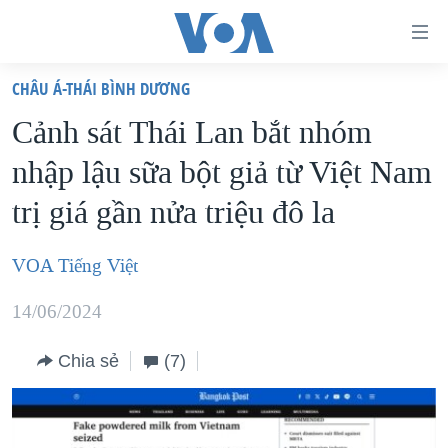
Đường
dẫn
CHÂU Á-THÁI BÌNH DƯƠNG
truy
TRANG CHỦ
Cảnh sát Thái Lan bắt nhóm
cập
VIỆT NAM
nhập lậu sữa bột giả từ Việt Nam
Tới
HOA KỲ
nội
trị giá gần nửa triệu đô la
BIỂN ĐÔNG
dung
THẾ GIỚI
chính
VOA Tiếng Việt
BLOG
Tới
14/06/2024
điều
DIỄN ĐÀN
hướng
MỤC
Chia sẻ
(7)
chính
CHUYÊN ĐỀ
TỰ DO BÁO CHÍ
Đi
HỌC TIẾNG ANH
VẠCH TRẦN TIN GIẢ
CHIẾN TRANH THƯƠNG MẠI CỦA MỸ: QUÁ KHỨ VÀ HIỆN
tới