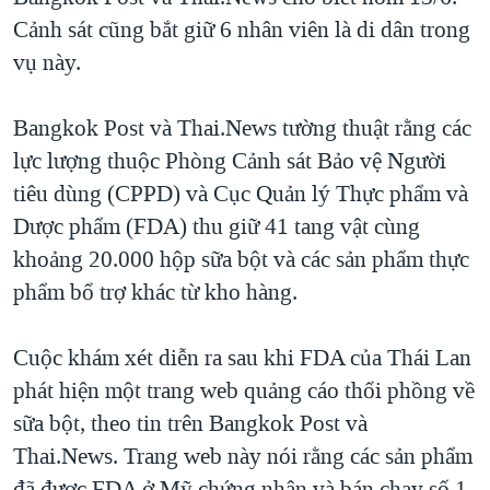
Cảnh sát cũng bắt giữ 6 nhân viên là di dân trong
QUAN HỆ VIỆT MỸ
vụ này.
Bangkok Post và Thai.News tường thuật rằng các
lực lượng thuộc Phòng Cảnh sát Bảo vệ Người
tiêu dùng (CPPD) và Cục Quản lý Thực phẩm và
Dược phẩm (FDA) thu giữ 41 tang vật cùng
khoảng 20.000 hộp sữa bột và các sản phẩm thực
phẩm bổ trợ khác từ kho hàng.
Cuộc khám xét diễn ra sau khi FDA của Thái Lan
phát hiện một trang web quảng cáo thổi phồng về
sữa bột, theo tin trên Bangkok Post và
Thai.News. Trang web này nói rằng các sản phẩm
đã được FDA ở Mỹ chứng nhận và bán chạy số 1