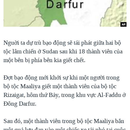
TẠI
VIDEO
"Tìm"
NGƯỜI VIỆT HẢI NGOẠI
HÀNH TRÌNH BẦU CỬ 2024
NGHE
ĐỜI SỐNG
MỘT NĂM CHIẾN TRANH TẠI DẢI GAZA
KINH TẾ
MẠNG XÃ HỘI
GIẢI MÃ VÀNH ĐAI & CON ĐƯỜNG
KHOA HỌC
Nguời ta dự trù bạo động sẽ tái phát giữa hai bộ
NGÀY TỊ NẠN THẾ GIỚI
SỨC KHOẺ
tộc lâm chiến ở Sudan sau khi 18 thành viên của
TRỊNH VĨNH BÌNH - NGƯỜI HẠ 'BÊN THẮNG CUỘC'
Ngôn ngữ khác
VĂN HOÁ
một bên bị phía bên kia giết chết.
GROUND ZERO – XƯA VÀ NAY
THỂ THAO
CHI PHÍ CHIẾN TRANH AFGHANISTAN
Đợt bạo động mới khởi sự khi một người trong
GIÁO DỤC
bộ tộc Maaliya giết một thành viên của bộ tộc
CÁC GIÁ TRỊ CỘNG HÒA Ở VIỆT NAM
Rizaigat, hôm thứ Bảy, trong khu vực Al-Faddu ở
THƯỢNG ĐỈNH TRUMP-KIM TẠI VIỆT NAM
Đông Darfur.
TRỊNH VĨNH BÌNH VS. CHÍNH PHỦ VIỆT NAM
NGƯ DÂN VIỆT VÀ LÀN SÓNG TRỘM HẢI SÂM
Sau đó, một thành viên trong bộ tộc Maaliya bắn
BÊN KIA QUỐC LỘ: TIẾNG VỌNG TỪ NÔNG THÔN MỸ
một quả lựu đạn vào một chiếc xe tải nhỏ tại cuộc