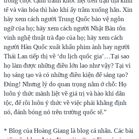
trong cuộc cạnh tranh khốc liệt trên trận địa kinh
tế và văn hóa thì hào khí ấy trầm xuống hẳn. Xin
hãy xem cách người Trung Quốc bảo vệ ngôn
ngữ của họ; hãy xem cách người Nhật Bản tôn
vinh nghệ thuật trà đạo của họ; hãy xem cách
người Hàn Quốc xuất khẩu phim ảnh hay người
Thái Lan tiếp thị về ‘du lịch quốc gia’…Tại sao
họ làm được những điều lớn lao như vậy? Tại vì
họ sáng tạo và có những điều kiện để sáng tạo?
Đúng! Nhưng lý do quan trọng nằm ở chỗ: Họ
luôn ý thức mãnh liệt về giá trị và hào khí dân
tộc, để rồi luôn ý thức về việc phải khẳng định
nó, đánh bóng nó trên trường quốc tế.”
* Blog của Hoàng Giang là blog cá nhân. Các bài