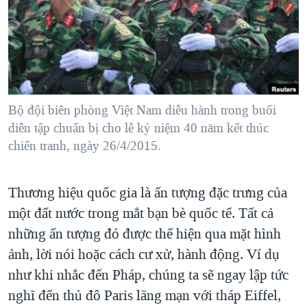
TẠI
VIDEO
"Tìm"
NGƯỜI VIỆT HẢI NGOẠI
HÀNH TRÌNH BẦU CỬ 2024
NGHE
ĐỜI SỐNG
MỘT NĂM CHIẾN TRANH TẠI DẢI GAZA
KINH TẾ
MẠNG XÃ HỘI
GIẢI MÃ VÀNH ĐAI & CON ĐƯỜNG
KHOA HỌC
NGÀY TỊ NẠN THẾ GIỚI
Bộ đội biên phòng Việt Nam diễu hành trong buổi
SỨC KHOẺ
diễn tập chuẩn bị cho lễ kỷ niệm 40 năm kết thúc
TRỊNH VĨNH BÌNH - NGƯỜI HẠ 'BÊN THẮNG CUỘC'
Ngôn ngữ khác
VĂN HOÁ
chiến tranh, ngày 26/4/2015.
GROUND ZERO – XƯA VÀ NAY
THỂ THAO
CHI PHÍ CHIẾN TRANH AFGHANISTAN
GIÁO DỤC
Thương hiệu quốc gia là ấn tượng đặc trưng của
CÁC GIÁ TRỊ CỘNG HÒA Ở VIỆT NAM
một đất nước trong mắt bạn bè quốc tế. Tất cả
THƯỢNG ĐỈNH TRUMP-KIM TẠI VIỆT NAM
những ấn tượng đó được thể hiện qua mặt hình
TRỊNH VĨNH BÌNH VS. CHÍNH PHỦ VIỆT NAM
ảnh, lời nói hoặc cách cư xử, hành động. Ví dụ
như khi nhắc đến Pháp, chúng ta sẽ ngay lập tức
NGƯ DÂN VIỆT VÀ LÀN SÓNG TRỘM HẢI SÂM
nghĩ đến thủ đô Paris lãng mạn với tháp Eiffel,
BÊN KIA QUỐC LỘ: TIẾNG VỌNG TỪ NÔNG THÔN MỸ