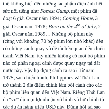
thể không biết đến những tác phẩm điện ảnh hết
sức nổi tiếng như
Forrest Gump
, một phim đã
đoạt 6 giải Oscar năm 1994;
Coming Home
, 3
th
giải Oscar năm 1978;
Born on the 4
of July
, 2
giải Oscar năm 1989… Những bộ phim này
(cùng với khoảng 70 bộ phim lớn nhỏ khác) đều
có những cảnh quay và đề tài liên quan đến chiến
tranh Việt Nam, tuy nhiên không có một bộ phim
nào có phần ngoại cảnh được quay ngay tại đất
nước này. Vậy họ dựng cảnh ra sao? Từ năm
1975, sau chiến tranh, Philippines và Thái Lan
trở thành 2 địa điểm chính làm bối cảnh cho các
bộ phim liên quan đến Việt Nam. Riêng Thái Lan
đã “vơ” đủ mọi lợi nhuận vô hình và hữu hình từ
các dự án hàng triệu USD này. Đừng hỏi tại sao