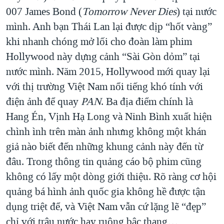
007 James Bond (
Tomorrow Never Dies
) tại nước
mình. Anh bạn Thái Lan lại được dịp “hốt vàng”
khi nhanh chóng mở lối cho đoàn làm phim
Hollywood này dựng cảnh “Sài Gòn dỏm” tại
nước mình. Năm 2015, Hollywood mới quay lại
với thị trường Việt Nam nổi tiếng khó tính với
điện ảnh để quay
PAN
. Ba địa điểm chính là
Hang Én, Vịnh Hạ Long và Ninh Bình xuất hiện
chình ình trên màn ảnh nhưng không một khán
giả nào biết đến những khung cảnh này đến từ
đâu. Trong thông tin quảng cáo bộ phim cũng
không có lấy một dòng giới thiệu. Rõ ràng cơ hội
quảng bá hình ảnh quốc gia không hề được tận
dụng triệt để, và Việt Nam vẫn cứ lặng lẽ “đẹp”
chỉ với trâu nước hay ruộng bậc thang…