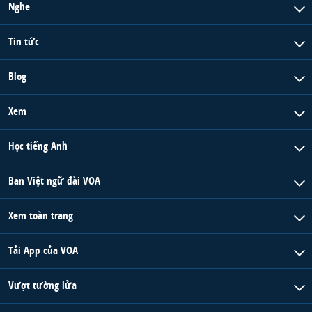
Nghe
Tin tức
Blog
Xem
Học tiếng Anh
Ban Việt ngữ đài VOA
Xem toàn trang
Tải App của VOA
Vượt tường lửa