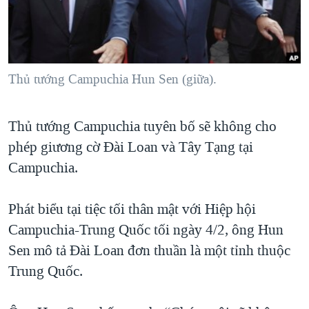
TẠI
VIDEO
"Tìm"
NGƯỜI VIỆT HẢI NGOẠI
HÀNH TRÌNH BẦU CỬ 2024
NGHE
ĐỜI SỐNG
MỘT NĂM CHIẾN TRANH TẠI DẢI GAZA
KINH TẾ
MẠNG XÃ HỘI
Thủ tướng Campuchia Hun Sen (giữa).
GIẢI MÃ VÀNH ĐAI & CON ĐƯỜNG
KHOA HỌC
NGÀY TỊ NẠN THẾ GIỚI
SỨC KHOẺ
Thủ tướng Campuchia tuyên bố sẽ không cho
TRỊNH VĨNH BÌNH - NGƯỜI HẠ 'BÊN THẮNG CUỘC'
Ngôn ngữ khác
VĂN HOÁ
phép giương cờ Đài Loan và Tây Tạng tại
GROUND ZERO – XƯA VÀ NAY
THỂ THAO
Campuchia.
CHI PHÍ CHIẾN TRANH AFGHANISTAN
GIÁO DỤC
CÁC GIÁ TRỊ CỘNG HÒA Ở VIỆT NAM
Phát biểu tại tiệc tối thân mật với Hiệp hội
Campuchia-Trung Quốc tối ngày 4/2, ông Hun
THƯỢNG ĐỈNH TRUMP-KIM TẠI VIỆT NAM
Sen mô tả Đài Loan đơn thuần là một tỉnh thuộc
TRỊNH VĨNH BÌNH VS. CHÍNH PHỦ VIỆT NAM
Trung Quốc.
NGƯ DÂN VIỆT VÀ LÀN SÓNG TRỘM HẢI SÂM
BÊN KIA QUỐC LỘ: TIẾNG VỌNG TỪ NÔNG THÔN MỸ