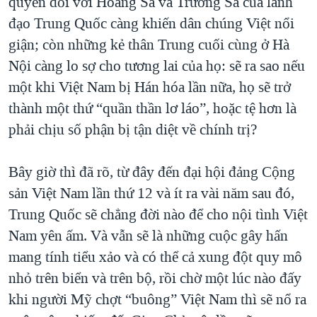
quyền đối với Hoàng Sa và Trường Sa của lãnh
đạo Trung Quốc càng khiến dân chúng Việt nổi
giận; còn những kẻ thân Trung cuối cùng ở Hà
Nội càng lo sợ cho tương lai của họ: sẽ ra sao nếu
một khi Việt Nam bị Hán hóa lần nữa, họ sẽ trở
thành một thứ “quần thần lơ láo”, hoặc tệ hơn là
phải chịu số phận bị tận diệt về chính trị?
Bây giờ thì đã rõ, từ đây đến đại hội đảng Cộng
sản Việt Nam lần thứ 12 và ít ra vài năm sau đó,
Trung Quốc sẽ chẳng đời nào để cho nội tình Việt
Nam yên ấm. Và vẫn sẽ là những cuộc gây hấn
mang tính tiểu xảo và có thể cả xung đột quy mô
nhỏ trên biển và trên bộ, rồi chờ một lúc nào đấy
khi người Mỹ chợt “buông” Việt Nam thì sẽ nổ ra