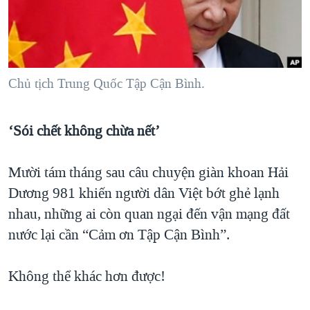
TẠI
VIDEO
"Tìm"
NGƯỜI VIỆT HẢI NGOẠI
HÀNH TRÌNH BẦU CỬ 2024
NGHE
ĐỜI SỐNG
MỘT NĂM CHIẾN TRANH TẠI DẢI GAZA
KINH TẾ
MẠNG XÃ HỘI
GIẢI MÃ VÀNH ĐAI & CON ĐƯỜNG
Chủ tịch Trung Quốc Tập Cận Bình.
KHOA HỌC
NGÀY TỊ NẠN THẾ GIỚI
SỨC KHOẺ
‘Sói chết không chừa nết’
TRỊNH VĨNH BÌNH - NGƯỜI HẠ 'BÊN THẮNG CUỘC'
Ngôn ngữ khác
VĂN HOÁ
GROUND ZERO – XƯA VÀ NAY
THỂ THAO
Mười tám tháng sau câu chuyện giàn khoan Hải
CHI PHÍ CHIẾN TRANH AFGHANISTAN
GIÁO DỤC
Dương 981 khiến người dân Việt bớt ghẻ lạnh
CÁC GIÁ TRỊ CỘNG HÒA Ở VIỆT NAM
nhau, những ai còn quan ngại đến vận mạng đất
THƯỢNG ĐỈNH TRUMP-KIM TẠI VIỆT NAM
nước lại cần “Cảm ơn Tập Cận Bình”.
TRỊNH VĨNH BÌNH VS. CHÍNH PHỦ VIỆT NAM
Không thể khác hơn được!
NGƯ DÂN VIỆT VÀ LÀN SÓNG TRỘM HẢI SÂM
BÊN KIA QUỐC LỘ: TIẾNG VỌNG TỪ NÔNG THÔN MỸ