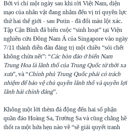
Bởi vì chỉ một ngày sau khi rời Việt Nam, diện
QUAN HỆ VIỆT MỸ
mạo của nhân vật đang nhắm đến vị trí quyền lực
thứ hai thế giới - sau Putin - đã đổi màu lột xác.
Tập Cận Bình đã biến cuộc “sinh hoạt” tại Viện
nghiên cứu Đông Nam Á của Singapore vào ngày
7/11 thành diễn đàn đảng trị một chiều “sói chết
không chừa nết”: “
C
ác hòn đảo ở biển Nam
Trung Hoa là lãnh thổ của Trung Quốc từ thời xa
xưa
”, và “
Chính phủ Trung Quốc phải có trách
nhiệm để bảo vệ chủ quyền lãnh thổ và quyền lợi
lãnh hải chính đáng
”.
Không một lời thèm đá động đến hai số phận
quần đảo Hoàng Sa, Trường Sa và cũng chẳng hề
thốt ra một hứa hẹn nào về “sẽ giải quyết tranh