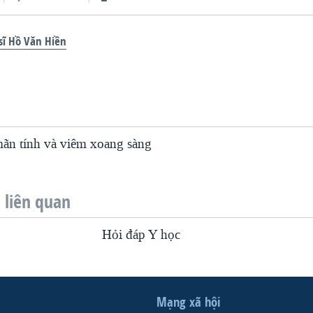
sĩ Hồ Văn Hiền
ãn tính và viêm xoang sàng
liên quan
Hỏi đáp Y học
Mạng xã hội