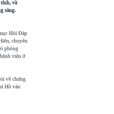
tính, và
g sàng.
 mục Hỏi Đáp
 Hiền, chuyên
 có phòng
 bệnh viện ở
hỏi về chứng
sĩ Hồ văn