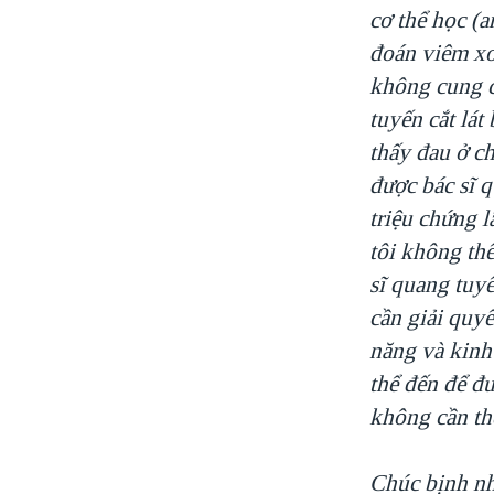
cơ thể học (
đoán viêm xo
không cung c
tuyến cắt lá
thấy đau ở c
được bác sĩ q
triệu chứng l
tôi không thể
sĩ quang tuy
cần giải quyế
năng và kinh
thể đến để đư
không cần th
Chúc bịnh n