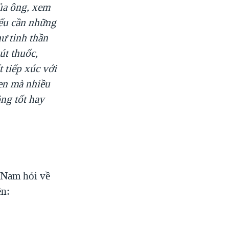
của ông, xem
nếu cần những
ư tinh thần
út thuốc,
 tiếp xúc với
men mà nhiều
ng tốt hay
 Nam hỏi về
ền: