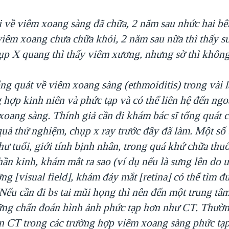
i về viêm xoang sàng đã chữa, 2 năm sau nhức hai bê
viêm xoang chưa chữa khỏi, 2 năm sau nữa thì thấy s
ụp X quang thì thấy viêm xương, nhưng sờ thì không
ng quát về viêm xoang sàng (ethmoiditis) trong vài l
 hợp kinh niên và phức tạp và có thể liên hệ đến ngo
xoang sàng. Thính giả cần đi khám bác sĩ tổng quát
quả thử nghiệm, chụp x ray trước đây đã làm. Một số 
ư tuổi, giới tính bịnh nhân, trong quá khứ chữa thuố
ần kinh, khám mắt ra sao (ví dụ nếu là sưng lên do u
ng [visual field], khám đáy mắt [retina] có thể tìm đ
Nếu cần đi bs tai mũi họng thì nên đến một trung tâ
ững chẩn đoán hình ảnh phức tạp hơn như CT. Thư
n CT trong các trường hợp viêm xoang sàng phức tạp,