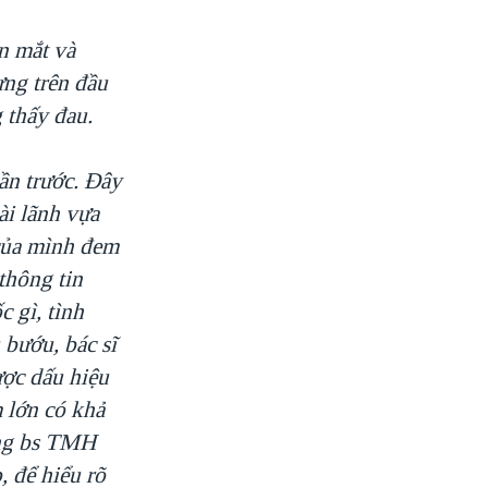
n mắt và
ưng trên đầu
 thấy đau.
ần trước. Đây
ài lãnh vựa
 của mình đem
thông tin
c gì, tình
 bướu, bác sĩ
ược dấu hiệu
m lớn có khả
ờng bs TMH
 để hiểu rõ