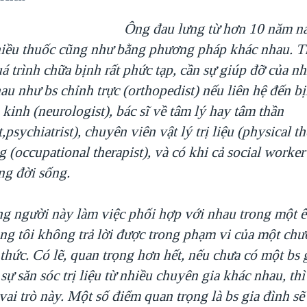
Ông đau lưng từ hơn 10 năm n
iều thuốc cũng như bằng phương pháp khác nhau. Th
á trình chữa bịnh rất phức tạp, cần sự giúp đỡ của n
au như bs chỉnh trực (orthopedist) nếu liên hệ đến b
 kinh (neurologist), bác sĩ về tâm lý hay tâm thần
,psychiatrist), chuyên viên vật lý trị liệu (physical th
 (occupational therapist), và có khi cả social worke
ng đời sống.
 người này làm việc phối hợp với nhau trong một ê
ông tôi không trả lời được trong phạm vi của một chư
hức. Có lẽ, quan trọng hơn hết, nếu chưa có một bs 
sự săn sóc trị liệu từ nhiều chuyên gia khác nhau, th
ai trò này. Một số điểm quan trọng là bs gia đình s