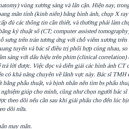
anatomy) vùng xương sàng và lân cận. Hiện nay, tron
ang mãn tính (kinh niên) bằng hình ảnh, chụp X ray
ấp đủ các thông tin cần thiết, và thường phải làm c
t bằng kỷ thuật số (CT; computer assisted tomography
hỗ sưng trên trán tương ứng với chỗ viêm xương trên
uang tuyến và bác sĩ điều trị phối hợp cùng nhau, s
âm sàng với dấu hiệu trên phim (clinical correlation) 
 trả lời được. Việc đọc và diễn giải các hình ảnh CT
ến có khả năng chuyên về lãnh vực này. Bác sĩ TMH 
t bằng phẫu thuật, và bịnh nhân nên tìm bs phẩu thu
 nghiệm giúp cho mình, cũng như chọn người bác sĩ
ợc theo dõi nếu cần sau khi giải phẩu cho đến lúc bị
eo dõi nữa.
hân may mắn.