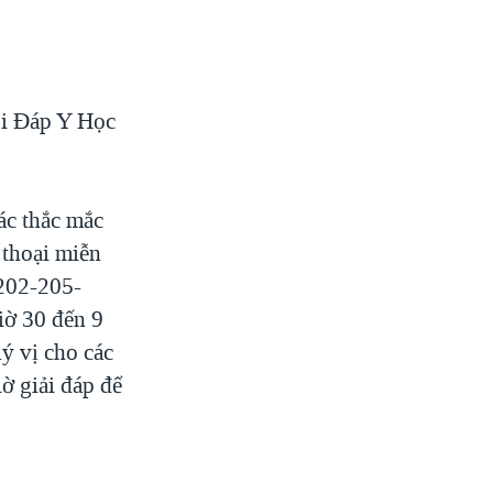
ỏi Đáp Y Học
ác thắc mắc
 thoại miễn
 202-205-
iờ 30 đến 9
ý vị cho các
iờ giải đáp để