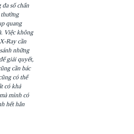
g đa số chẩn
 thường
hụp quang
). Việc không
 X-Ray cần
o sánh những
để giải quyết,
 cũng cần bác
cũng có thể
ật có khả
 mà mình có
nh hết hẳn