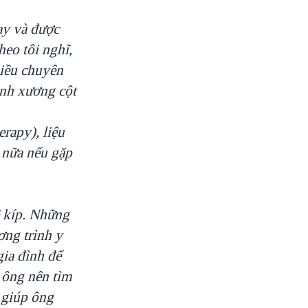
ay và được
eo tôi nghĩ,
hiều chuyên
ịnh xương cột
erapy), liệu
r nữa nếu gặp
 kíp. Những
ơng trình y
gia đình để
ì ông nên tìm
ẽ giúp ông