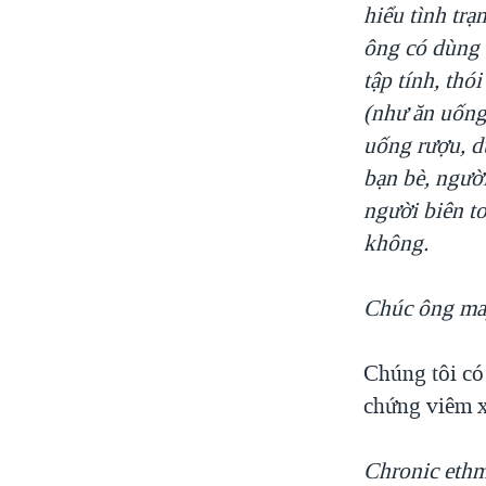
hiểu tình trạ
ông có dùng 
tập tính, thó
(như ăn uống
uống rượu, dù
bạn bè, người
người biên t
không.
Chúc ông ma
Chúng tôi có
chứng viêm xo
Chronic ethmo