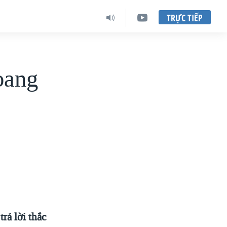
TRỰC TIẾP
oang
rả lời thắc