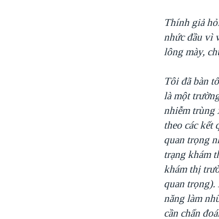
Thính giả hỏ
nhức đầu vì 
lông mày, ch
Tôi đã bàn tổ
là một trường
nhiễm trùng 
theo các kết 
quan trọng nh
trạng khám th
khám thị trườ
quan trọng). 
năng làm nh
cần chẩn đoá