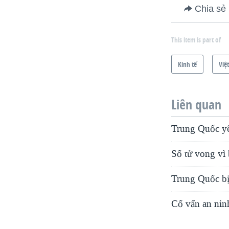
Chia sẻ
This item is part of
Kinh tế
Việ
Liên quan
Trung Quốc yê
Số tử vong vì
Trung Quốc bị
Cố vấn an nin