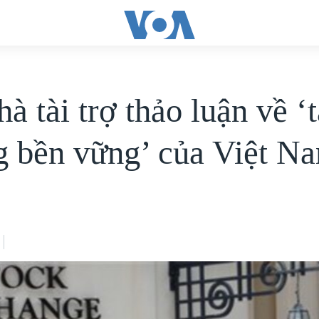
à tài trợ thảo luận về ‘
g bền vững’ của Việt N