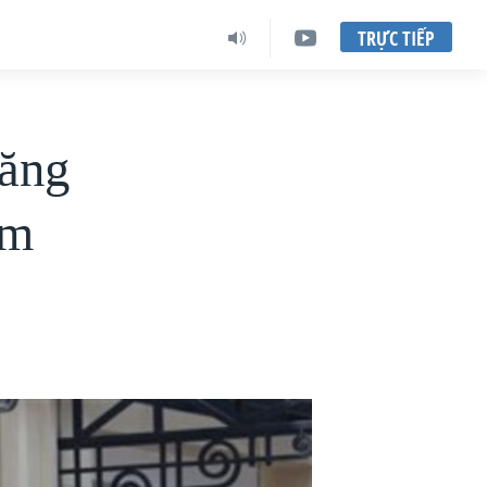
TRỰC TIẾP
tăng
am