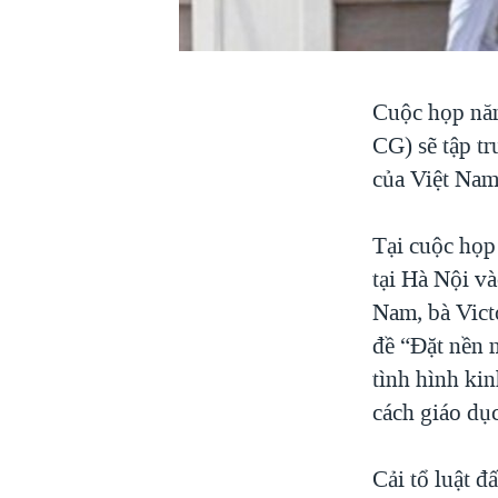
VIỆT NAM
NGƯ DÂN VIỆT VÀ LÀN SÓNG
TRỘM HẢI SÂM
Cuộc họp năm
BÊN KIA QUỐC LỘ: TIẾNG VỌNG
CG) sẽ tập tr
TỪ NÔNG THÔN MỸ
của Việt Nam
QUAN HỆ VIỆT MỸ
Tại cuộc họp
tại Hà Nội v
Nam, bà Vict
đề “Đặt nền m
tình hình kin
cách giáo dục
Cải tổ luật đ