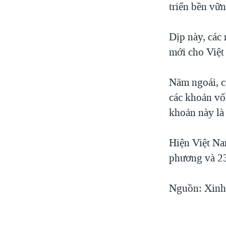
triển bền vữ
Dịp này, các 
mới cho Việt
Năm ngoái, cá
các khoản vố
khoản này là
Hiện Việt Nam
phương và 23
Nguồn: Xin