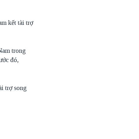
m kết tài trợ
 Nam trong
ước đó,
ài trợ song