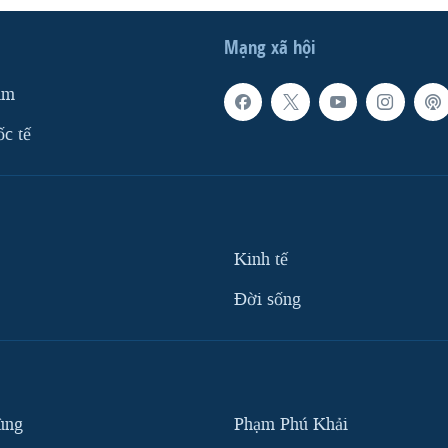
Mạng xã hội
am
ốc tế
Kinh tế
Ðời sống
ùng
Phạm Phú Khải