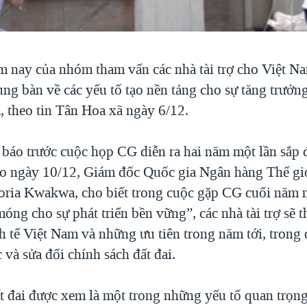
 nay của nhóm tham vấn các nhà tài trợ cho Việt Nam
ung bàn về các yếu tố tạo nền tảng cho sự tăng trưở
, theo tin Tân Hoa xã ngày 6/12.
 báo trước cuộc họp CG diễn ra hai năm một lần sắp 
ào ngày 10/12, Giám đốc Quốc gia Ngân hàng Thế giới
oria Kwakwa, cho biết trong cuộc gặp CG cuối năm 
óng cho sự phát triển bền vững”, các nhà tài trợ sẽ t
h tế Việt Nam và những ưu tiên trong năm tới, trong 
 và sửa đổi chính sách đất đai.
ất đai được xem là một trong những yếu tố quan trọn