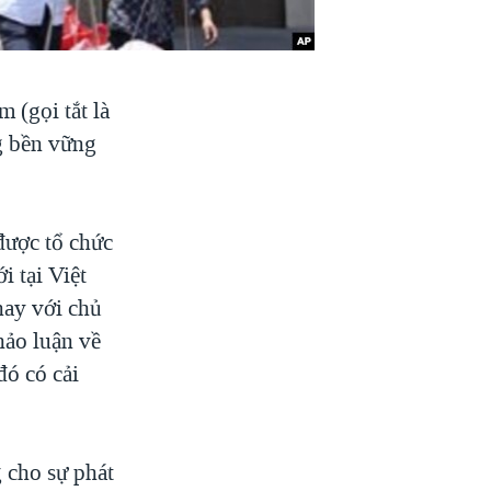
 (gọi tắt là
ng bền vững
được tổ chức
 tại Việt
nay với chủ
hảo luận về
đó có cải
g cho sự phát