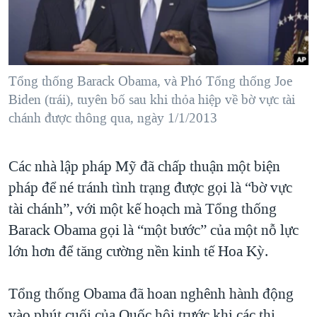
TẠI
VIDEO
"Tìm"
NGƯỜI VIỆT HẢI NGOẠI
HÀNH TRÌNH BẦU CỬ 2024
NGHE
ĐỜI SỐNG
MỘT NĂM CHIẾN TRANH TẠI DẢI GAZA
KINH TẾ
MẠNG XÃ HỘI
Tổng thống Barack Obama, và Phó Tổng thống Joe
GIẢI MÃ VÀNH ĐAI & CON ĐƯỜNG
KHOA HỌC
Biden (trái), tuyên bố sau khi thỏa hiệp về bờ vực tài
NGÀY TỊ NẠN THẾ GIỚI
chánh được thông qua, ngày 1/1/2013
SỨC KHOẺ
TRỊNH VĨNH BÌNH - NGƯỜI HẠ 'BÊN THẮNG CUỘC'
Ngôn ngữ khác
VĂN HOÁ
GROUND ZERO – XƯA VÀ NAY
Các nhà lập pháp Mỹ đã chấp thuận một biện
THỂ THAO
CHI PHÍ CHIẾN TRANH AFGHANISTAN
pháp để né tránh tình trạng được gọi là “bờ vực
GIÁO DỤC
tài chánh”, với một kế hoạch mà Tổng thống
CÁC GIÁ TRỊ CỘNG HÒA Ở VIỆT NAM
Barack Obama gọi là “một bước” của một nỗ lực
THƯỢNG ĐỈNH TRUMP-KIM TẠI VIỆT NAM
lớn hơn để tăng cường nền kinh tế Hoa Kỳ.
TRỊNH VĨNH BÌNH VS. CHÍNH PHỦ VIỆT NAM
NGƯ DÂN VIỆT VÀ LÀN SÓNG TRỘM HẢI SÂM
Tổng thống Obama đã hoan nghênh hành động
BÊN KIA QUỐC LỘ: TIẾNG VỌNG TỪ NÔNG THÔN MỸ
vào phút cuối của Quốc hội trước khi các thị