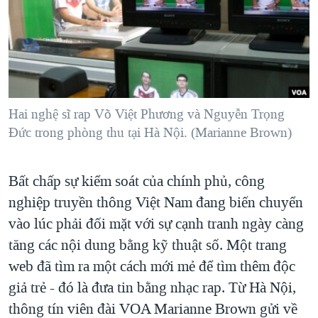
TẠI
VIDEO
"Tìm"
NGƯỜI VIỆT HẢI NGOẠI
HÀNH TRÌNH BẦU CỬ 2024
NGHE
ĐỜI SỐNG
MỘT NĂM CHIẾN TRANH TẠI DẢI GAZA
KINH TẾ
MẠNG XÃ HỘI
GIẢI MÃ VÀNH ĐAI & CON ĐƯỜNG
KHOA HỌC
NGÀY TỊ NẠN THẾ GIỚI
Hai nghệ sĩ rap Võ Việt Phương và Nguyễn Trọng
SỨC KHOẺ
Ðức trong phòng thu tại Hà Nội. (Marianne Brown)
TRỊNH VĨNH BÌNH - NGƯỜI HẠ 'BÊN THẮNG CUỘC'
Ngôn ngữ khác
VĂN HOÁ
GROUND ZERO – XƯA VÀ NAY
THỂ THAO
Bất chấp sự kiểm soát của chính phủ, công
CHI PHÍ CHIẾN TRANH AFGHANISTAN
GIÁO DỤC
nghiệp truyền thông Việt Nam đang biến chuyển
CÁC GIÁ TRỊ CỘNG HÒA Ở VIỆT NAM
vào lúc phải đối mặt với sự cạnh tranh ngày càng
THƯỢNG ĐỈNH TRUMP-KIM TẠI VIỆT NAM
tăng các nội dung bằng kỹ thuật số. Một trang
TRỊNH VĨNH BÌNH VS. CHÍNH PHỦ VIỆT NAM
web đã tìm ra một cách mới mẻ để tìm thêm độc
giả trẻ - đó là đưa tin bằng nhạc rap. Từ Hà Nội,
NGƯ DÂN VIỆT VÀ LÀN SÓNG TRỘM HẢI SÂM
thông tín viên đài VOA Marianne Brown gửi về
BÊN KIA QUỐC LỘ: TIẾNG VỌNG TỪ NÔNG THÔN MỸ