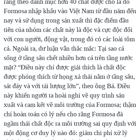
rằng theo danh mục hơn 40 chất được cho là do
Formosa nhập khẩu vào Việt Nam từ đầu năm đến
nay và sử dụng trong sản xuất thì đặc điểm đầu
tiên của nhóm các chất này là độc và cực độc đối
với con người, động vật, trong đó có các loài tôm
cá. Ngoài ra, dư luận vẫn thắc mắc: Tại sao cá
sống ở tầng sâu chết nhiều hơn cá trên tầng nước
mặt? “Điều này chỉ được giải thích là chất độc
được phóng thích từ họng xả thải nằm ở tầng sâu,
sát đáy và với tải lượng lớn”, theo ông Bá. Điều
này khiến người ta hoài nghi về quy trình sản
xuất và cam kết về môi trường của Formosa; thậm
chí hoàn toán có lý nếu cho rằng Formosa đã
ngầm thải chất độc ra môi trường sai quy định với
một động cơ duy lý nào đó: giảm chi phí xử lý