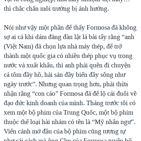
thì chắc chắn môi trường bị ảnh hưởng.
Nói như vậy một phần để thấy Formosa đã không
sợ ai cả khi dám đăng đàn lật lá bài tẩy rằng “anh
(Việt Nam) đã chọn lựa nhà máy thép, để trở
thành một quốc gia có nhiều thép phục vụ trong
nước và xuất khẩu, thì anh phải quên đi chuyện
cá tôm đầy hồ, hải sản đầy biển đầy sông như
ngày trước”. Nhưng quan trọng hơn, phải thừa
nhận rằng “con cáo” Formosa đã để lộ cái đuôi về
đạo đức kinh doanh của mình. Tháng trước tôi có
xem một bộ phim của Trung Quốc, một bộ phim
thuộc thể loại hài nhảm có tên là “Mỹ nhân ngư”.
Viển cảnh mở đầu của bộ phim cũng tương tự
như cái cách mà ông Chu của Formosa tuyên bố,