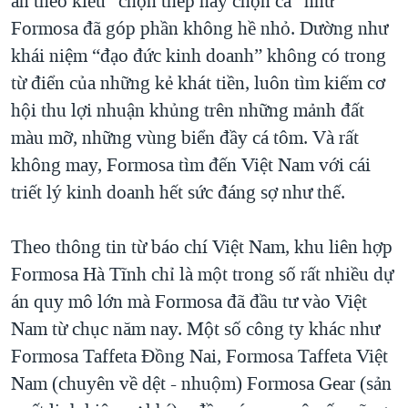
ăn theo kiểu “chọn thép hay chọn cá” như
Formosa đã góp phần không hề nhỏ. Dường như
khái niệm “đạo đức kinh doanh” không có trong
từ điển của những kẻ khát tiền, luôn tìm kiếm cơ
hội thu lợi nhuận khủng trên những mảnh đất
màu mỡ, những vùng biển đầy cá tôm. Và rất
không may, Formosa tìm đến Việt Nam với cái
triết lý kinh doanh hết sức đáng sợ như thế.
Theo thông tin từ báo chí Việt Nam, khu liên hợp
Formosa Hà Tĩnh chỉ là một trong số rất nhiều dự
án quy mô lớn mà Formosa đã đầu tư vào Việt
Nam từ chục năm nay. Một số công ty khác như
Formosa Taffeta Đồng Nai, Formosa Taffeta Việt
Nam (chuyên về dệt - nhuộm) Formosa Gear (sản