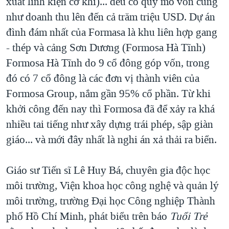
xuất linh kiện cơ khí)... đều có quy mô vốn cũng
như doanh thu lên đến cả trăm triệu USD. Dự án
đình đám nhất của Formasa là khu liên hợp gang
- thép và cảng Sơn Dương (Formosa Hà Tĩnh)
Formosa Hà Tĩnh do 9 cổ đông góp vốn, trong
đó có 7 cổ đông là các đơn vị thành viên của
Formosa Group, nắm gần 95% cổ phần. Từ khi
khởi công đến nay thì Formosa đã để xảy ra khá
nhiều tai tiếng như xây dựng trái phép, sập giàn
giáo... và mới đây nhất là nghi án xả thải ra biển.
Giáo sư Tiến sĩ Lê Huy Bá, chuyên gia độc học
môi trường, Viện khoa học công nghệ và quản lý
môi trường, trường Đại học Công nghiệp Thành
phố Hồ Chí Minh, phát biểu trên báo
Tuổi Trẻ