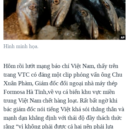
TẠI
VIDEO
"Tìm"
NGƯỜI VIỆT HẢI NGOẠI
HÀNH TRÌNH BẦU CỬ 2024
NGHE
ĐỜI SỐNG
MỘT NĂM CHIẾN TRANH TẠI DẢI GAZA
KINH TẾ
MẠNG XÃ HỘI
GIẢI MÃ VÀNH ĐAI & CON ĐƯỜNG
KHOA HỌC
NGÀY TỊ NẠN THẾ GIỚI
Hình minh họa.
SỨC KHOẺ
TRỊNH VĨNH BÌNH - NGƯỜI HẠ 'BÊN THẮNG CUỘC'
Ngôn ngữ khác
VĂN HOÁ
GROUND ZERO – XƯA VÀ NAY
Hôm rồi lướt mạng báo chí Việt Nam, thấy trên
THỂ THAO
trang VTC có đăng một clip phỏng vấn ông Chu
CHI PHÍ CHIẾN TRANH AFGHANISTAN
GIÁO DỤC
Xuân Phàm, Giám đốc đối ngoại nhà máy thép
CÁC GIÁ TRỊ CỘNG HÒA Ở VIỆT NAM
Formosa Hà Tĩnh,về vụ cá biển khu vực miền
THƯỢNG ĐỈNH TRUMP-KIM TẠI VIỆT NAM
trung Việt Nam chết hàng loạt. Rất bất ngờ khi
TRỊNH VĨNH BÌNH VS. CHÍNH PHỦ VIỆT NAM
bác giám đốc nói tiếng Việt khá sỏi thẳng thắn và
NGƯ DÂN VIỆT VÀ LÀN SÓNG TRỘM HẢI SÂM
mạnh dạn khẳng định với thái độ đầy thách thức
rằng “vì không phải được cả hai nên phải lựa
BÊN KIA QUỐC LỘ: TIẾNG VỌNG TỪ NÔNG THÔN MỸ