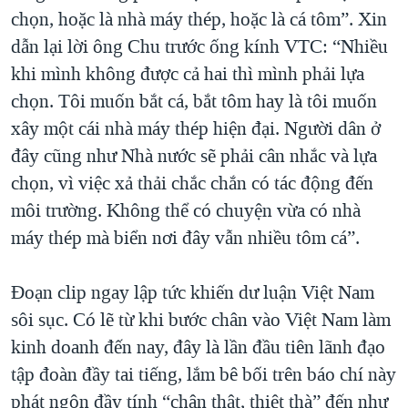
chọn, hoặc là nhà máy thép, hoặc là cá tôm”. Xin
QUAN HỆ VIỆT MỸ
dẫn lại lời ông Chu trước ống kính VTC: “Nhiều
khi mình không được cả hai thì mình phải lựa
chọn. Tôi muốn bắt cá, bắt tôm hay là tôi muốn
xây một cái nhà máy thép hiện đại. Người dân ở
đây cũng như Nhà nước sẽ phải cân nhắc và lựa
chọn, vì việc xả thải chắc chắn có tác động đến
môi trường. Không thể có chuyện vừa có nhà
máy thép mà biển nơi đây vẫn nhiều tôm cá”.
Đoạn clip ngay lập tức khiến dư luận Việt Nam
sôi sục. Có lẽ từ khi bước chân vào Việt Nam làm
kinh doanh đến nay, đây là lần đầu tiên lãnh đạo
tập đoàn đầy tai tiếng, lắm bê bối trên báo chí này
phát ngôn đầy tính “chân thật, thiệt thà” đến như