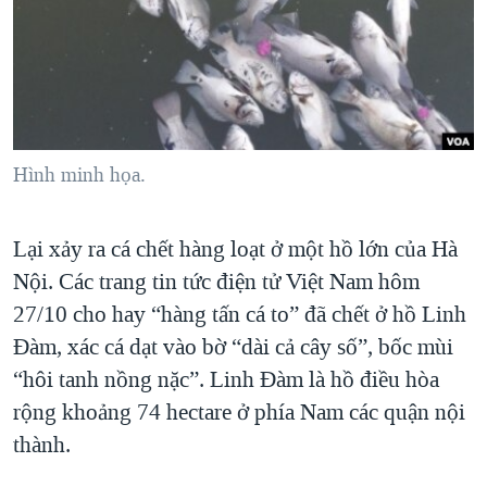
TẠI
VIDEO
"Tìm"
NGƯỜI VIỆT HẢI NGOẠI
HÀNH TRÌNH BẦU CỬ 2024
NGHE
ĐỜI SỐNG
MỘT NĂM CHIẾN TRANH TẠI DẢI GAZA
KINH TẾ
MẠNG XÃ HỘI
GIẢI MÃ VÀNH ĐAI & CON ĐƯỜNG
KHOA HỌC
NGÀY TỊ NẠN THẾ GIỚI
Hình minh họa.
SỨC KHOẺ
TRỊNH VĨNH BÌNH - NGƯỜI HẠ 'BÊN THẮNG CUỘC'
Ngôn ngữ khác
VĂN HOÁ
GROUND ZERO – XƯA VÀ NAY
Lại xảy ra cá chết hàng loạt ở một hồ lớn của Hà
THỂ THAO
Nội. Các trang tin tức điện tử Việt Nam hôm
CHI PHÍ CHIẾN TRANH AFGHANISTAN
GIÁO DỤC
27/10 cho hay “hàng tấn cá to” đã chết ở hồ Linh
CÁC GIÁ TRỊ CỘNG HÒA Ở VIỆT NAM
Đàm, xác cá dạt vào bờ “dài cả cây số”, bốc mùi
THƯỢNG ĐỈNH TRUMP-KIM TẠI VIỆT NAM
“hôi tanh nồng nặc”. Linh Đàm là hồ điều hòa
TRỊNH VĨNH BÌNH VS. CHÍNH PHỦ VIỆT NAM
rộng khoảng 74 hectare ở phía Nam các quận nội
NGƯ DÂN VIỆT VÀ LÀN SÓNG TRỘM HẢI SÂM
thành.
BÊN KIA QUỐC LỘ: TIẾNG VỌNG TỪ NÔNG THÔN MỸ