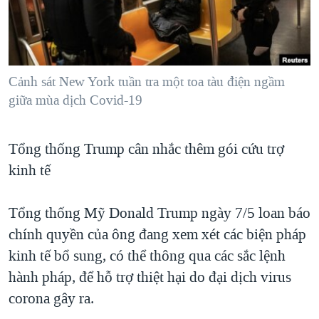
TẠI
VIDEO
"Tìm"
NGƯỜI VIỆT HẢI NGOẠI
HÀNH TRÌNH BẦU CỬ 2024
NGHE
ĐỜI SỐNG
MỘT NĂM CHIẾN TRANH TẠI DẢI GAZA
KINH TẾ
MẠNG XÃ HỘI
Cảnh sát New York tuần tra một toa tàu điện ngầm
GIẢI MÃ VÀNH ĐAI & CON ĐƯỜNG
KHOA HỌC
giữa mùa dịch Covid-19
NGÀY TỊ NẠN THẾ GIỚI
SỨC KHOẺ
TRỊNH VĨNH BÌNH - NGƯỜI HẠ 'BÊN THẮNG CUỘC'
Ngôn ngữ khác
VĂN HOÁ
Tổng thống Trump cân nhắc thêm gói cứu trợ
GROUND ZERO – XƯA VÀ NAY
kinh tế
THỂ THAO
CHI PHÍ CHIẾN TRANH AFGHANISTAN
GIÁO DỤC
CÁC GIÁ TRỊ CỘNG HÒA Ở VIỆT NAM
Tổng thống Mỹ Donald Trump ngày 7/5 loan báo
chính quyền của ông đang xem xét các biện pháp
THƯỢNG ĐỈNH TRUMP-KIM TẠI VIỆT NAM
kinh tế bổ sung, có thể thông qua các sắc lệnh
TRỊNH VĨNH BÌNH VS. CHÍNH PHỦ VIỆT NAM
hành pháp, để hỗ trợ thiệt hại do đại dịch virus
NGƯ DÂN VIỆT VÀ LÀN SÓNG TRỘM HẢI SÂM
corona gây ra.
BÊN KIA QUỐC LỘ: TIẾNG VỌNG TỪ NÔNG THÔN MỸ