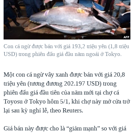
TẠI
VIDEO
"Tìm"
NGƯỜI VIỆT HẢI NGOẠI
HÀNH TRÌNH BẦU CỬ 2024
NGHE
ĐỜI SỐNG
MỘT NĂM CHIẾN TRANH TẠI DẢI GAZA
KINH TẾ
MẠNG XÃ HỘI
GIẢI MÃ VÀNH ĐAI & CON ĐƯỜNG
KHOA HỌC
NGÀY TỊ NẠN THẾ GIỚI
Con cá ngừ được bán với giá 193,2 triệu yên (1,8 triệu
SỨC KHOẺ
USD) trong phiên đấu giá đầu năm ngoái ở Tokyo.
TRỊNH VĨNH BÌNH - NGƯỜI HẠ 'BÊN THẮNG CUỘC'
Ngôn ngữ khác
VĂN HOÁ
GROUND ZERO – XƯA VÀ NAY
THỂ THAO
Một con cá ngừ vây xanh được bán với giá 20,8
CHI PHÍ CHIẾN TRANH AFGHANISTAN
GIÁO DỤC
triệu yên (tương đương 202.197 USD) trong
CÁC GIÁ TRỊ CỘNG HÒA Ở VIỆT NAM
phiên đấu giá đầu tiên của năm mới tại chợ cá
THƯỢNG ĐỈNH TRUMP-KIM TẠI VIỆT NAM
Toyosu ở Tokyo hôm 5/1, khi chợ này mở cửa trở
lại sau kỳ nghỉ lễ, theo Reuters.
TRỊNH VĨNH BÌNH VS. CHÍNH PHỦ VIỆT NAM
NGƯ DÂN VIỆT VÀ LÀN SÓNG TRỘM HẢI SÂM
Giá bán này được cho là “giảm mạnh” so với giá
BÊN KIA QUỐC LỘ: TIẾNG VỌNG TỪ NÔNG THÔN MỸ