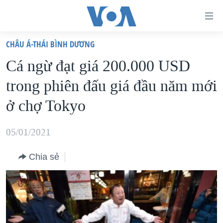
Đường
dẫn
CHÂU Á-THÁI BÌNH DƯƠNG
truy
TRANG CHỦ
Cá ngừ đạt giá 200.000 USD
cập
VIỆT NAM
trong phiên đấu giá đầu năm mới
Tới
HOA KỲ
nội
ở chợ Tokyo
BIỂN ĐÔNG
dung
THẾ GIỚI
chính
05/01/2021
BLOG
Tới
Chia sẻ
điều
DIỄN ĐÀN
hướng
MỤC
chính
CHUYÊN ĐỀ
TỰ DO BÁO CHÍ
Đi
HỌC TIẾNG ANH
VẠCH TRẦN TIN GIẢ
CHIẾN TRANH THƯƠNG MẠI CỦA MỸ: QUÁ KHỨ VÀ HIỆN
tới