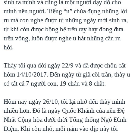
sinh ra mình và cũng là một người dạy dỗ cho
QUAN HỆ VIỆT MỸ
mình nên người. Tiếng “u” chứa đựng những lời
ru mà con nghe được từ những ngày mới sinh ra,
từ khi còn được bồng bế trên tay hay đong đưa
trên võng, luôn được nghe u hát những câu ru
hời.
Thày tôi qua đời ngày 22/9 và đã được chôn cất
hôm 14/10/2017. Đến ngày từ giã cõi trần, thày u
có tất cả 7 người con, 19 cháu và 8 chắt.
Hôm nay ngày 26/10, tôi lại nhớ đến thày mình
nhiều hơn. Đó là ngày Quốc Khánh của nền Đệ
Nhất Cộng hòa dưới thời Tổng thống Ngô Đình
Diệm. Khi còn nhỏ, mỗi năm vào dịp này tôi