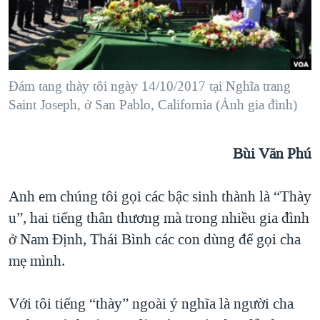
TẠI
VIDEO
"Tìm"
NGƯỜI VIỆT HẢI NGOẠI
HÀNH TRÌNH BẦU CỬ 2024
NGHE
ĐỜI SỐNG
MỘT NĂM CHIẾN TRANH TẠI DẢI GAZA
KINH TẾ
MẠNG XÃ HỘI
GIẢI MÃ VÀNH ĐAI & CON ĐƯỜNG
Đám tang thày tôi ngày 14/10/2017 tại Nghĩa trang
KHOA HỌC
Saint Joseph, ở San Pablo, California (Ảnh gia đình)
NGÀY TỊ NẠN THẾ GIỚI
SỨC KHOẺ
TRỊNH VĨNH BÌNH - NGƯỜI HẠ 'BÊN THẮNG CUỘC'
Ngôn ngữ khác
VĂN HOÁ
Bùi Văn Phú
GROUND ZERO – XƯA VÀ NAY
THỂ THAO
CHI PHÍ CHIẾN TRANH AFGHANISTAN
Anh em chúng tôi gọi các bậc sinh thành là “Thày
GIÁO DỤC
CÁC GIÁ TRỊ CỘNG HÒA Ở VIỆT NAM
u”, hai tiếng thân thương mà trong nhiều gia đình
THƯỢNG ĐỈNH TRUMP-KIM TẠI VIỆT NAM
ở Nam Định, Thái Bình các con dùng để gọi cha
mẹ mình.
TRỊNH VĨNH BÌNH VS. CHÍNH PHỦ VIỆT NAM
NGƯ DÂN VIỆT VÀ LÀN SÓNG TRỘM HẢI SÂM
Với tôi tiếng “thày” ngoài ý nghĩa là người cha
BÊN KIA QUỐC LỘ: TIẾNG VỌNG TỪ NÔNG THÔN MỸ