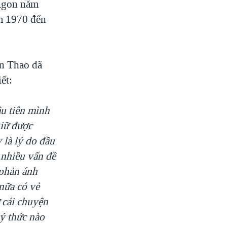
aigon năm
m 1970 đến
ên Thao đã
ết:
ầu tiên mình
giữ được
 là lý do đầu
 nhiều vấn đề
 phản ánh
 nữa có vẻ
ừ cái chuyện
ý thức nào