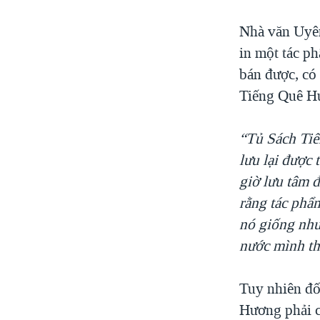
Nhà văn Uyên
in một tác p
bán được, có
Tiếng Quê Hư
“Tủ Sách Tiế
lưu lại được 
giờ lưu tâm đ
rằng tác phẩ
nó giống như 
nước mình thì
Tuy nhiên đố
Hương phải câ