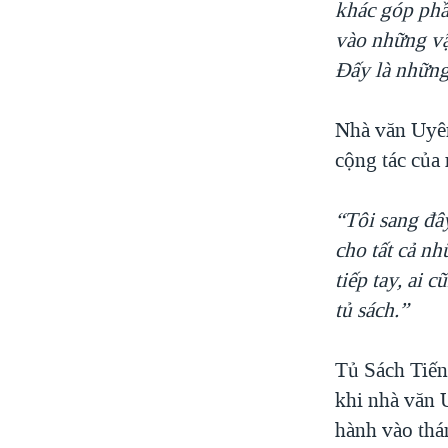
khác góp phầ
vào những vậ
Đấy là những 
Nhà văn Uyên
cộng tác của 
“Tôi sang đây
cho tất cả nh
tiếp tay, ai 
tủ sách.”
Tủ Sách Tiến
khi nhà văn 
hành vào thá