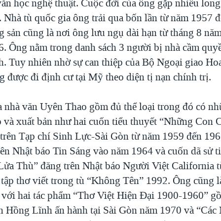
văn học nghệ thuật. Cuộc đời của ông gặp nhiều long
. Nhà tù quốc gia ông trải qua bốn lần từ năm 1957 
ng sản cũng là nơi ông lưu ngụ dài hạn từ tháng 8 nă
. Ông nằm trong danh sách 3 người bị nhà cầm quy
h. Tuy nhiên nhờ sự can thiệp của Bộ Ngoại giao Ho
được đi định cư tại Mỹ theo diện tị nạn chính trị.
 nhà văn Uyên Thao gồm đủ thể loại trong đó có nh
áo và xuất bản như hai cuốn tiểu thuyết “Những Con
rên Tạp chí Sinh Lực-Sài Gòn từ năm 1959 đến 196
rên Nhật báo Tin Sáng vào năm 1964 và cuốn dã sử ti
ửa Thù” đăng trên Nhật báo Người Việt California 
 tập thơ viết trong tù “Không Tên” 1992. Ông cũng l
 với hai tác phẩm “Thơ Việt Hiện Đại 1900-1960” g
n Hồng Lĩnh ấn hành tại Sài Gòn năm 1970 và “Các