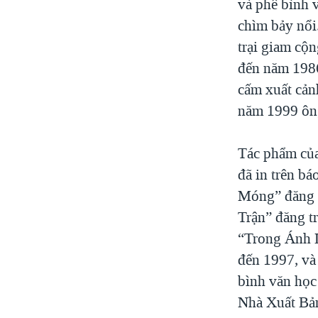
và phê bình 
chìm bảy nổi
trại giam cộ
đến năm 1986
cấm xuất cản
năm 1999 ông 
Tác phẩm của
đã in trên b
Móng” đăng t
Trận” đăng t
“Trong Ánh L
đến 1997, và
bình văn học
Nhà Xuất Bả