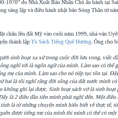
00-1970” do Nhà Xuất Bản Nhân Chủ ấn hành tại S
ng sáng lập và điều hành nhật báo Sóng Thần từ nă
đặt chân lên đất Mỹ vào cuối năm 1999, nhà văn Uy
yện thành lập
Tủ Sách Tiếng Quê Hương
. Ông cho bi
ười sinh hoạt xa xứ trong cuộc đời lưu vong, việc đ
ông nghĩ tới là ngôn ngữ của mình. Làm sao có thể 
ng mẹ của mình. Làm sao cho nó tiếp tục tồn tại. Đấy
hứ hai là tôi nghĩ rằng đời sống của đất nước mình có
o không ghi lại được. Sinh hoạt sách vở là sinh hoạt
Đấy là 2 điều đầu tiên mình phải nghĩ đến. Một điều
tính là từ những chuyện mình hiểu biết về thực tế, t
uên được tiếng mẹ của mình thì mình có thể có một 