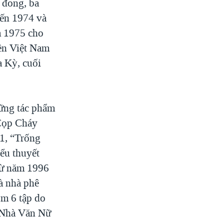
 đong, ba
đến 1974 và
m 1975 cho
ền Việt Nam
a Kỳ, cuối
ững tác phẩm
 Cọp Cháy
1, “Trống
ểu thuyết
từ năm 1996
à nhà phê
ồm 6 tập do
 Nhà Văn Nữ