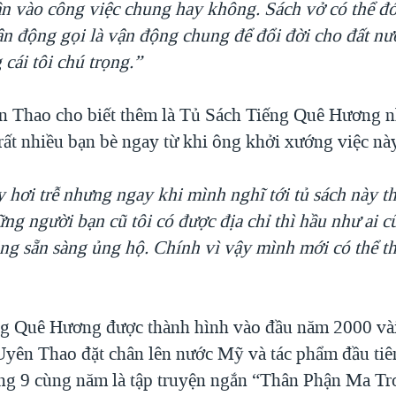
n vào công việc chung hay không. Sách vở có thể đ
n động gọi là vận động chung để đổi đời cho đất nư
cái tôi chú trọng.”
 Thao cho biết thêm là Tủ Sách Tiếng Quê Hương n
rất nhiều bạn bè ngay từ khi ông khởi xướng việc nà
 hơi trễ nhưng ngay khi mình nghĩ tới tủ sách này thì
ững người bạn cũ tôi có được địa chỉ thì hầu như ai 
cũng sẵn sàng ủng hộ. Chính vì vậy mình mới có thể t
g Quê Hương được thành hình vào đầu năm 2000 vài
Uyên Thao đặt chân lên nước Mỹ và tác phẩm đầu tiê
ng 9 cùng năm là tập truyện ngắn “Thân Phận Ma Tr