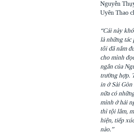
Nguyễn Thụy 
Uyên Thao ch
“Cái này khó.
là những tác 
tôi đã nắm đ
cho mình đọc 
ngắn của Ngu
trường hợp. 
in ở Sài Gòn
nữa có những
mình ở hải n
thì tội lắm, 
hiện, tiếp xú
nào.”