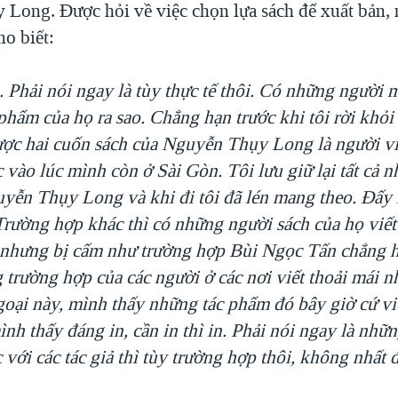
Long. Được hỏi về việc chọn lựa sách để xuất bản, 
o biết:
 Phải nói ngay là tùy thực tế thôi. Có những người m
phẩm của họ ra sao. Chẳng hạn trước khi tôi rời khỏi
ược hai cuốn sách của Nguyễn Thụy Long là người vi
vào lúc mình còn ở Sài Gòn. Tôi lưu giữ lại tất cả 
yễn Thụy Long và khi đi tôi đã lén mang theo. Đấy 
Trường hợp khác thì có những người sách của họ viết
 nhưng bị cấm như trường hợp Bùi Ngọc Tấn chẳng 
 trường hợp của các người ở các nơi viết thoải mái n
goại này, mình thấy những tác phẩm đó bây giờ cứ viế
mình thấy đáng in, cần in thì in. Phải nói ngay là nhữ
c với các tác giả thì tùy trường hợp thôi, không nhất 