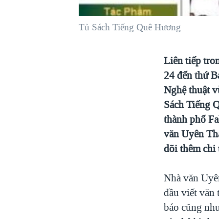
VIỆT NAM
Tủ Sách Tiếng Quê Hương
NGƯ DÂN VIỆT VÀ LÀN SÓNG
TRỘM HẢI SÂM
BÊN KIA QUỐC LỘ: TIẾNG VỌNG
Liên tiếp tr
TỪ NÔNG THÔN MỸ
24 đến thứ B
QUAN HỆ VIỆT MỸ
Nghệ thuật v
Sách Tiếng Q
thành phố Fa
văn Uyên Tha
dõi thêm chi
Nhà văn Uyên
đầu viết văn
báo cũng như