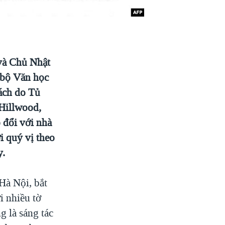
 và Chủ Nhật
 bộ Văn học
ách do Tủ
Hillwood,
 đổi với nhà
 quý vị theo
y.
Hà Nội, bắt
i nhiều tờ
g là sáng tác