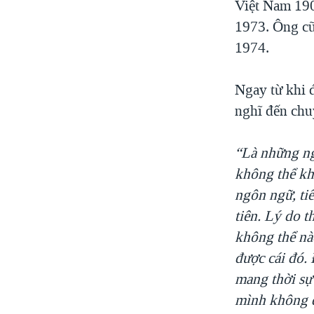
Việt Nam 19
1973. Ông cũ
1974.
Ngay từ khi 
nghĩ đến chu
“Là những ng
không thể kh
ngôn ngữ, tiế
tiên. Lý do t
không thể nà
được cái đó. 
mang thời sự 
mình không q