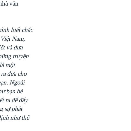
nhà văn
ình biết chắc
 Việt Nam,
ết và đưa
những truyện
là một
 ra đưa cho
hạn. Ngoài
hư bạn bè
t ra để đấy
ng sự phát
định như thế