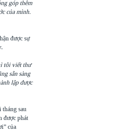
óng góp thêm
ớc của mình.
hận được sự
y.
 tôi viết thư
cũng sẵn sàng
hành lập được
 tháng sau
n được phát
ơi” của