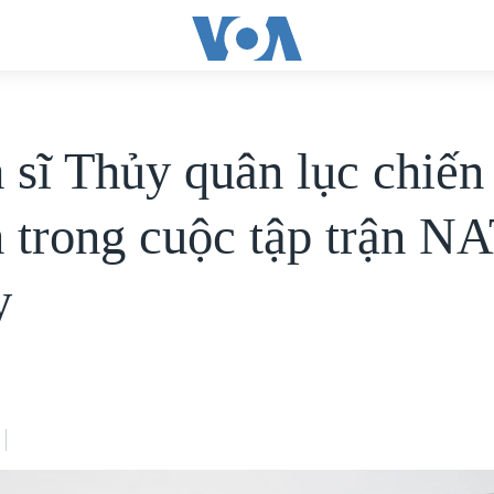
h sĩ Thủy quân lục chiế
n trong cuộc tập trận N
y