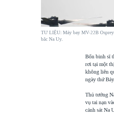
VIỆT NAM
NGƯ DÂN VIỆT VÀ LÀN SÓNG
TRỘM HẢI SÂM
BÊN KIA QUỐC LỘ: TIẾNG VỌNG
TƯ LIỆU: Máy bay MV-22B Osprey. Cá
TỪ NÔNG THÔN MỸ
bắc Na Uy.
QUAN HỆ VIỆT MỸ
Bốn binh sĩ 
rơi tại một 
không liên q
ngày thứ Bảy
Thủ tướng Na
vụ tai nạn v
cảnh sát Na U