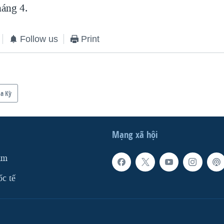
háng 4.
Follow us
Print
a Kỳ
Mạng xã hội
am
ốc tế