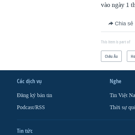
vào ngày 1 t
Chia sẻ
This item is part of
Châu Âu
Ho
Các dịch vụ
Nghe
Ðăng ký bản tin
Tin Việt N
Podcast/RSS
Thời sự qu
Tin tức