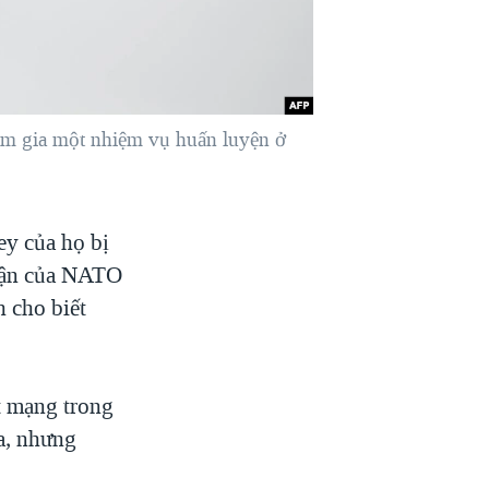
am gia một nhiệm vụ huấn luyện ở
ey của họ bị
trận của NATO
h cho biết
t mạng trong
a, nhưng