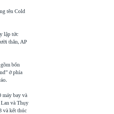
ng tên Cold
y lập tức
ười thân, AP
n gồm bốn
nd” ở phía
cáo.
0 máy bay và
n Lan và Thụy
3 và kết thúc