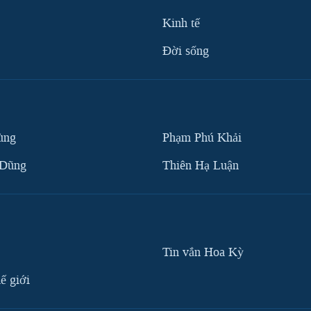
Kinh tế
Ðời sống
ùng
Phạm Phú Khải
 Dũng
Thiên Hạ Luận
Tin vắn Hoa Kỳ
ế giới