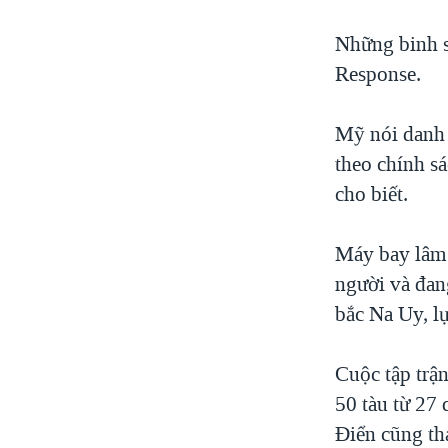
Những binh s
Response.
Mỹ nói danh 
theo chính s
cho biết.
Máy bay lâm
người và đan
bắc Na Uy, l
Cuộc tập trậ
50 tàu từ 27
Điển cũng tha