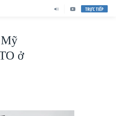
TRỰC TIẾP
n Mỹ
ATO ở