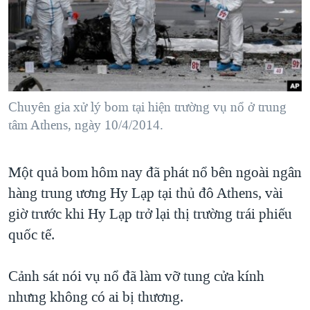
TẠI
VIDEO
"Tìm"
NGƯỜI VIỆT HẢI NGOẠI
HÀNH TRÌNH BẦU CỬ 2024
NGHE
ĐỜI SỐNG
MỘT NĂM CHIẾN TRANH TẠI DẢI GAZA
KINH TẾ
MẠNG XÃ HỘI
GIẢI MÃ VÀNH ĐAI & CON ĐƯỜNG
KHOA HỌC
NGÀY TỊ NẠN THẾ GIỚI
Chuyên gia xử lý bom tại hiện trường vụ nổ ở trung
SỨC KHOẺ
tâm Athens, ngày 10/4/2014.
TRỊNH VĨNH BÌNH - NGƯỜI HẠ 'BÊN THẮNG CUỘC'
Ngôn ngữ khác
VĂN HOÁ
GROUND ZERO – XƯA VÀ NAY
THỂ THAO
Một quả bom hôm nay đã phát nổ bên ngoài ngân
CHI PHÍ CHIẾN TRANH AFGHANISTAN
GIÁO DỤC
hàng trung ương Hy Lạp tại thủ đô Athens, vài
CÁC GIÁ TRỊ CỘNG HÒA Ở VIỆT NAM
giờ trước khi Hy Lạp trở lại thị trường trái phiếu
THƯỢNG ĐỈNH TRUMP-KIM TẠI VIỆT NAM
quốc tế.
TRỊNH VĨNH BÌNH VS. CHÍNH PHỦ VIỆT NAM
Cảnh sát nói vụ nổ đã làm vỡ tung cửa kính
NGƯ DÂN VIỆT VÀ LÀN SÓNG TRỘM HẢI SÂM
nhưng không có ai bị thương.
BÊN KIA QUỐC LỘ: TIẾNG VỌNG TỪ NÔNG THÔN MỸ