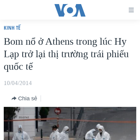
Đường
dẫn
KINH TẾ
truy
TRANG CHỦ
Bom nổ ở Athens trong lúc Hy
cập
VIỆT NAM
Lạp trở lại thị trường trái phiếu
Tới
HOA KỲ
nội
quốc tế
BIỂN ĐÔNG
dung
THẾ GIỚI
chính
10/04/2014
BLOG
Tới
Chia sẻ
điều
DIỄN ĐÀN
hướng
MỤC
chính
CHUYÊN ĐỀ
TỰ DO BÁO CHÍ
Đi
HỌC TIẾNG ANH
VẠCH TRẦN TIN GIẢ
CHIẾN TRANH THƯƠNG MẠI CỦA MỸ: QUÁ KHỨ VÀ HIỆN
tới