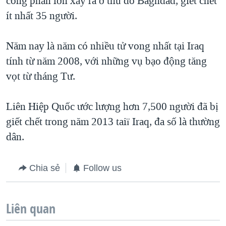
công phần lớn xảy ra ở thủ đô Baghdad, giết chết
QUAN HỆ VIỆT MỸ
ít nhất 35 người.
Năm nay là năm có nhiều tử vong nhất tại Iraq
tính từ năm 2008, với những vụ bạo động tăng
vọt từ tháng Tư.
Liên Hiệp Quốc ước lượng hơn 7,500 người đã bị
giết chết trong năm 2013 taiï Iraq, đa số là thường
dân.
Chia sẻ
Follow us
Liên quan