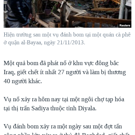
TẠI
VIDEO
"Tìm"
NGƯỜI VIỆT HẢI NGOẠI
HÀNH TRÌNH BẦU CỬ 2024
NGHE
ĐỜI SỐNG
MỘT NĂM CHIẾN TRANH TẠI DẢI GAZA
KINH TẾ
MẠNG XÃ HỘI
Hiện trường sau một vụ đánh bom tại một quán cà phê
GIẢI MÃ VÀNH ĐAI & CON ĐƯỜNG
KHOA HỌC
ở quận al-Bayaa, ngày 21/11/2013.
NGÀY TỊ NẠN THẾ GIỚI
SỨC KHOẺ
TRỊNH VĨNH BÌNH - NGƯỜI HẠ 'BÊN THẮNG CUỘC'
Ngôn ngữ khác
VĂN HOÁ
Một quả bom đã phát nổ ở khu vực đông bắc
GROUND ZERO – XƯA VÀ NAY
Iraq, giết chết ít nhất 27 người và làm bị thương
THỂ THAO
CHI PHÍ CHIẾN TRANH AFGHANISTAN
40 người khác.
GIÁO DỤC
CÁC GIÁ TRỊ CỘNG HÒA Ở VIỆT NAM
Vụ nổ xảy ra hôm nay tại một ngôi chợ tạp hóa
THƯỢNG ĐỈNH TRUMP-KIM TẠI VIỆT NAM
tại thị trấn Sadiya thuộc tỉnh Diyala.
TRỊNH VĨNH BÌNH VS. CHÍNH PHỦ VIỆT NAM
NGƯ DÂN VIỆT VÀ LÀN SÓNG TRỘM HẢI SÂM
Vụ đánh bom xảy ra một ngày sau một đợt tấn
BÊN KIA QUỐC LỘ: TIẾNG VỌNG TỪ NÔNG THÔN MỸ