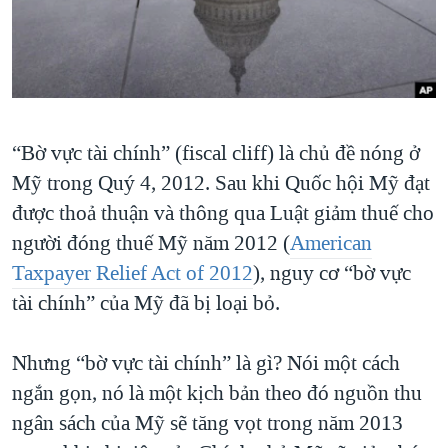
TẠI
VIDEO
"Tìm"
NGƯỜI VIỆT HẢI NGOẠI
HÀNH TRÌNH BẦU CỬ 2024
NGHE
ĐỜI SỐNG
MỘT NĂM CHIẾN TRANH TẠI DẢI GAZA
KINH TẾ
MẠNG XÃ HỘI
GIẢI MÃ VÀNH ĐAI & CON ĐƯỜNG
KHOA HỌC
“Bờ vực tài chính” (fiscal cliff) là chủ đề nóng ở
NGÀY TỊ NẠN THẾ GIỚI
SỨC KHOẺ
Mỹ trong Quý 4, 2012. Sau khi Quốc hội Mỹ đạt
TRỊNH VĨNH BÌNH - NGƯỜI HẠ 'BÊN THẮNG CUỘC'
Ngôn ngữ khác
VĂN HOÁ
được thoả thuận và thông qua Luật giảm thuế cho
GROUND ZERO – XƯA VÀ NAY
THỂ THAO
người đóng thuế Mỹ năm 2012 (
American
CHI PHÍ CHIẾN TRANH AFGHANISTAN
Taxpayer Relief Act of 2012
), nguy cơ “bờ vực
GIÁO DỤC
CÁC GIÁ TRỊ CỘNG HÒA Ở VIỆT NAM
tài chính” của Mỹ đã bị loại bỏ.
THƯỢNG ĐỈNH TRUMP-KIM TẠI VIỆT NAM
Nhưng “bờ vực tài chính” là gì? Nói một cách
TRỊNH VĨNH BÌNH VS. CHÍNH PHỦ VIỆT NAM
ngắn gọn, nó là một kịch bản theo đó nguồn thu
NGƯ DÂN VIỆT VÀ LÀN SÓNG TRỘM HẢI SÂM
ngân sách của Mỹ sẽ tăng vọt trong năm 2013
BÊN KIA QUỐC LỘ: TIẾNG VỌNG TỪ NÔNG THÔN MỸ