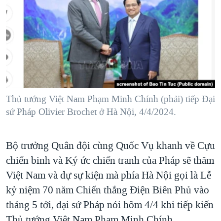
TẠI
VIDEO
"Tìm"
NGƯỜI VIỆT HẢI NGOẠI
HÀNH TRÌNH BẦU CỬ 2024
NGHE
ĐỜI SỐNG
MỘT NĂM CHIẾN TRANH TẠI DẢI GAZA
KINH TẾ
MẠNG XÃ HỘI
GIẢI MÃ VÀNH ĐAI & CON ĐƯỜNG
KHOA HỌC
NGÀY TỊ NẠN THẾ GIỚI
SỨC KHOẺ
TRỊNH VĨNH BÌNH - NGƯỜI HẠ 'BÊN THẮNG CUỘC'
Thủ tướng Việt Nam Phạm Minh Chính (phải) tiếp Đại
Ngôn ngữ khác
VĂN HOÁ
GROUND ZERO – XƯA VÀ NAY
sứ Pháp Olivier Brochet ở Hà Nội, 4/4/2024.
THỂ THAO
CHI PHÍ CHIẾN TRANH AFGHANISTAN
GIÁO DỤC
Bộ trưởng Quân đội cùng Quốc Vụ khanh về Cựu
CÁC GIÁ TRỊ CỘNG HÒA Ở VIỆT NAM
chiến binh và Ký ức chiến tranh của Pháp sẽ thăm
THƯỢNG ĐỈNH TRUMP-KIM TẠI VIỆT NAM
Việt Nam và dự sự kiện mà phía Hà Nội gọi là Lễ
TRỊNH VĨNH BÌNH VS. CHÍNH PHỦ VIỆT NAM
kỷ niệm 70 năm Chiến thắng Điện Biên Phủ vào
NGƯ DÂN VIỆT VÀ LÀN SÓNG TRỘM HẢI SÂM
tháng 5 tới, đại sứ Pháp nói hôm 4/4 khi tiếp kiến
BÊN KIA QUỐC LỘ: TIẾNG VỌNG TỪ NÔNG THÔN MỸ
Thủ tướng Việt Nam Phạm Minh Chính.