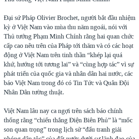
QUAN HỆ VIỆT MỸ
Đại sứ Pháp Olivier Brochet, người bắt đầu nhiệm
kỳ ở Việt Nam vào mùa thu năm ngoái, nói với
Thủ tướng Phạm Minh Chính rằng hai quan chức
cấp cao nêu trên của Pháp tới thăm và có các hoạt
động ở Việt Nam trên tinh thần “khép lại quá
khứ, hướng tới tương lai” và “cùng hợp tác” vì sự
phát triển của quốc gia và nhân dân hai nước, các
báo Việt Nam trong đó có Tin Tức và Quân Đội
Nhân Dân tường thuật.
Việt Nam lâu nay ca ngợi trên sách báo chính
thống rằng “chiến thắng Điện Biên Phủ” là “mốc
son quan trọng” trong lịch sử “đấu tranh giải
phóng dân tộc” của đất nước dưới sự lãnh đạo của