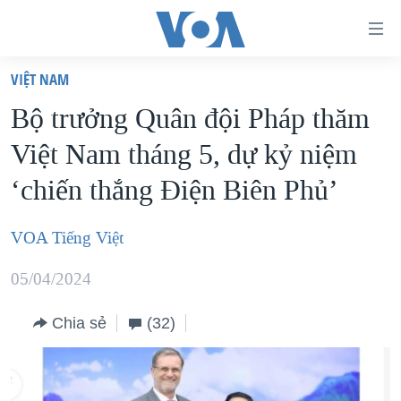
Đường
dẫn
VIỆT NAM
truy
TRANG CHỦ
Bộ trưởng Quân đội Pháp thăm
cập
VIỆT NAM
Việt Nam tháng 5, dự kỷ niệm
Tới
HOA KỲ
nội
‘chiến thắng Điện Biên Phủ’
BIỂN ĐÔNG
dung
THẾ GIỚI
chính
VOA Tiếng Việt
BLOG
Tới
05/04/2024
điều
DIỄN ĐÀN
hướng
MỤC
Chia sẻ
(32)
chính
CHUYÊN ĐỀ
TỰ DO BÁO CHÍ
Đi
HỌC TIẾNG ANH
VẠCH TRẦN TIN GIẢ
CHIẾN TRANH THƯƠNG MẠI CỦA MỸ: QUÁ KHỨ VÀ HIỆN
tới