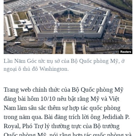
TẠI
VIDEO
"Tìm"
NGƯỜI VIỆT HẢI NGOẠI
HÀNH TRÌNH BẦU CỬ 2024
NGHE
ĐỜI SỐNG
MỘT NĂM CHIẾN TRANH TẠI DẢI GAZA
KINH TẾ
MẠNG XÃ HỘI
GIẢI MÃ VÀNH ĐAI & CON ĐƯỜNG
KHOA HỌC
NGÀY TỊ NẠN THẾ GIỚI
SỨC KHOẺ
TRỊNH VĨNH BÌNH - NGƯỜI HẠ 'BÊN THẮNG CUỘC'
Lầu Năm Góc tức trụ sở của Bộ Quốc phòng Mỹ, ở
Ngôn ngữ khác
VĂN HOÁ
GROUND ZERO – XƯA VÀ NAY
ngoại ô thủ đô Washington.
THỂ THAO
CHI PHÍ CHIẾN TRANH AFGHANISTAN
GIÁO DỤC
Trang web chính thức của Bộ Quốc phòng Mỹ
CÁC GIÁ TRỊ CỘNG HÒA Ở VIỆT NAM
đăng bài hôm 10/10 nêu bật rằng Mỹ và Việt
THƯỢNG ĐỈNH TRUMP-KIM TẠI VIỆT NAM
Nam làm sâu sắc thêm sự hợp tác quốc phòng
TRỊNH VĨNH BÌNH VS. CHÍNH PHỦ VIỆT NAM
trong năm qua. Bài đăng trích lời ông Jedidiah P.
NGƯ DÂN VIỆT VÀ LÀN SÓNG TRỘM HẢI SÂM
Royal, Phó Trợ lý thường trực của Bộ trưởng
BÊN KIA QUỐC LỘ: TIẾNG VỌNG TỪ NÔNG THÔN MỸ
Quốc phòng Mỹ, nói rằng hợp tác quốc phòng và