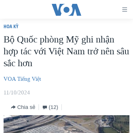
Đường
dẫn
HOA KỲ
truy
TRANG CHỦ
Bộ Quốc phòng Mỹ ghi nhận
cập
VIỆT NAM
hợp tác với Việt Nam trở nên sâu
Tới
HOA KỲ
nội
sắc hơn
BIỂN ĐÔNG
dung
THẾ GIỚI
chính
VOA Tiếng Việt
BLOG
Tới
11/10/2024
điều
DIỄN ĐÀN
hướng
MỤC
Chia sẻ
(12)
chính
CHUYÊN ĐỀ
TỰ DO BÁO CHÍ
Đi
HỌC TIẾNG ANH
VẠCH TRẦN TIN GIẢ
CHIẾN TRANH THƯƠNG MẠI CỦA MỸ: QUÁ KHỨ VÀ HIỆN
tới