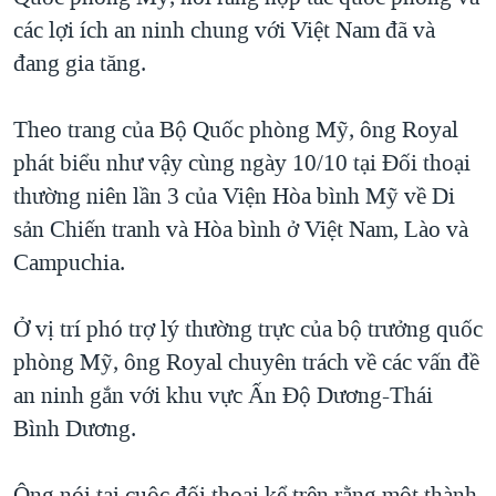
các lợi ích an ninh chung với Việt Nam đã và
QUAN HỆ VIỆT MỸ
đang gia tăng.
Theo trang của Bộ Quốc phòng Mỹ, ông Royal
phát biểu như vậy cùng ngày 10/10 tại Đối thoại
thường niên lần 3 của Viện Hòa bình Mỹ về Di
sản Chiến tranh và Hòa bình ở Việt Nam, Lào và
Campuchia.
Ở vị trí phó trợ lý thường trực của bộ trưởng quốc
phòng Mỹ, ông Royal chuyên trách về các vấn đề
an ninh gắn với khu vực Ấn Độ Dương-Thái
Bình Dương.
Ông nói tại cuộc đối thoại kể trên rằng một thành