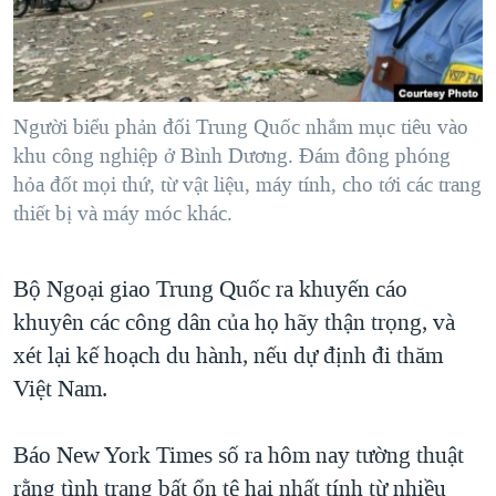
TẠI
VIDEO
"Tìm"
NGƯỜI VIỆT HẢI NGOẠI
HÀNH TRÌNH BẦU CỬ 2024
NGHE
ĐỜI SỐNG
MỘT NĂM CHIẾN TRANH TẠI DẢI GAZA
KINH TẾ
MẠNG XÃ HỘI
Người biểu phản đối Trung Quốc nhắm mục tiêu vào
GIẢI MÃ VÀNH ĐAI & CON ĐƯỜNG
KHOA HỌC
khu công nghiệp ở Bình Dương. Ðám đông phóng
NGÀY TỊ NẠN THẾ GIỚI
hỏa đốt mọi thứ, từ vật liệu, máy tính, cho tới các trang
SỨC KHOẺ
TRỊNH VĨNH BÌNH - NGƯỜI HẠ 'BÊN THẮNG CUỘC'
thiết bị và máy móc khác.
Ngôn ngữ khác
VĂN HOÁ
GROUND ZERO – XƯA VÀ NAY
THỂ THAO
Bộ Ngoại giao Trung Quốc ra khuyến cáo
CHI PHÍ CHIẾN TRANH AFGHANISTAN
GIÁO DỤC
khuyên các công dân của họ hãy thận trọng, và
CÁC GIÁ TRỊ CỘNG HÒA Ở VIỆT NAM
xét lại kế hoạch du hành, nếu dự định đi thăm
THƯỢNG ĐỈNH TRUMP-KIM TẠI VIỆT NAM
Việt Nam.
TRỊNH VĨNH BÌNH VS. CHÍNH PHỦ VIỆT NAM
NGƯ DÂN VIỆT VÀ LÀN SÓNG TRỘM HẢI SÂM
Báo New York Times số ra hôm nay tường thuật
rằng tình trạng bất ổn tệ hại nhất tính từ nhiều
BÊN KIA QUỐC LỘ: TIẾNG VỌNG TỪ NÔNG THÔN MỸ