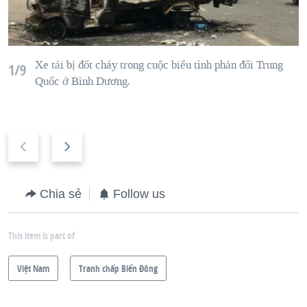
Xe tải bị đốt cháy trong cuộc biểu tình phản đối Trung
1/9
Quốc ở Bình Dương.
P
N
r
e
e
x
Chia sẻ
Follow us
v
t
i
s
This item is part of
o
l
u
i
Việt Nam
Tranh chấp Biển Đông
s
d
s
e