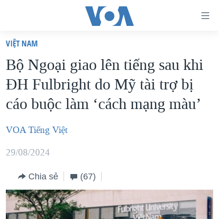
Đường
dẫn
VIỆT NAM
truy
TRANG CHỦ
Bộ Ngoại giao lên tiếng sau khi
cập
VIỆT NAM
ĐH Fulbright do Mỹ tài trợ bị
Tới
HOA KỲ
nội
cáo buộc làm ‘cách mạng màu’
BIỂN ĐÔNG
dung
THẾ GIỚI
chính
VOA Tiếng Việt
BLOG
Tới
29/08/2024
điều
DIỄN ĐÀN
hướng
MỤC
Chia sẻ
(67)
chính
CHUYÊN ĐỀ
TỰ DO BÁO CHÍ
Đi
HỌC TIẾNG ANH
VẠCH TRẦN TIN GIẢ
CHIẾN TRANH THƯƠNG MẠI CỦA MỸ: QUÁ KHỨ VÀ HIỆN
tới