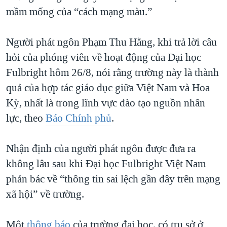
mầm mống của “cách mạng màu.”
QUAN HỆ VIỆT MỸ
Người phát ngôn Phạm Thu Hằng, khi trả lời câu
hỏi của phóng viên về hoạt động của Đại học
Fulbright hôm 26/8, nói rằng trường này là thành
quả của hợp tác giáo dục giữa Việt Nam và Hoa
Kỳ, nhất là trong lĩnh vực đào tạo nguồn nhân
lực, theo
Báo Chính phủ
.
Nhận định của người phát ngôn được đưa ra
không lâu sau khi Đại học Fulbright Việt Nam
phản bác về “thông tin sai lệch gần đây trên mạng
xã hội” về trường.
Một
thông báo
của trường đại học, có trụ sở ở