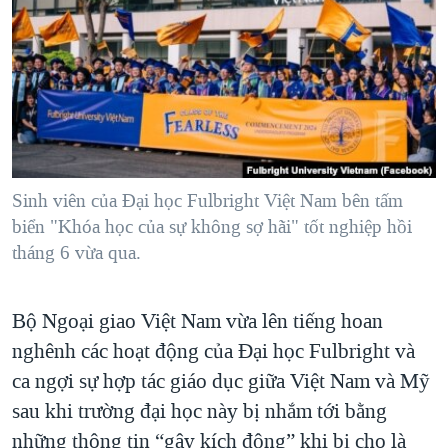
TẠI
VIDEO
"Tìm"
NGƯỜI VIỆT HẢI NGOẠI
HÀNH TRÌNH BẦU CỬ 2024
NGHE
ĐỜI SỐNG
MỘT NĂM CHIẾN TRANH TẠI DẢI GAZA
KINH TẾ
MẠNG XÃ HỘI
GIẢI MÃ VÀNH ĐAI & CON ĐƯỜNG
KHOA HỌC
NGÀY TỊ NẠN THẾ GIỚI
SỨC KHOẺ
TRỊNH VĨNH BÌNH - NGƯỜI HẠ 'BÊN THẮNG CUỘC'
Sinh viên của Đại học Fulbright Việt Nam bên tấm
Ngôn ngữ khác
VĂN HOÁ
GROUND ZERO – XƯA VÀ NAY
biển "Khóa học của sự không sợ hãi" tốt nghiệp hồi
THỂ THAO
tháng 6 vừa qua.
CHI PHÍ CHIẾN TRANH AFGHANISTAN
GIÁO DỤC
CÁC GIÁ TRỊ CỘNG HÒA Ở VIỆT NAM
Bộ Ngoại giao Việt Nam vừa lên tiếng hoan
THƯỢNG ĐỈNH TRUMP-KIM TẠI VIỆT NAM
nghênh các hoạt động của Đại học Fulbright và
TRỊNH VĨNH BÌNH VS. CHÍNH PHỦ VIỆT NAM
ca ngợi sự hợp tác giáo dục giữa Việt Nam và Mỹ
NGƯ DÂN VIỆT VÀ LÀN SÓNG TRỘM HẢI SÂM
sau khi trường đại học này bị nhắm tới bằng
những thông tin “gây kích động” khi bị cho là
BÊN KIA QUỐC LỘ: TIẾNG VỌNG TỪ NÔNG THÔN MỸ