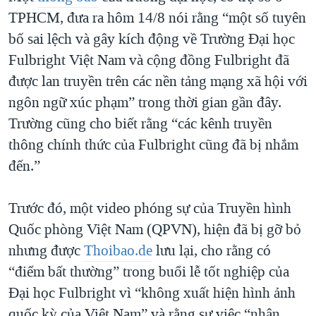
TPHCM, đưa ra hôm 14/8 nói rằng “một số tuyên
bố sai lệch và gây kích động về Trường Đại học
Fulbright Việt Nam và cộng đồng Fulbright đã
được lan truyền trên các nền tảng mạng xã hội với
ngôn ngữ xúc phạm” trong thời gian gần đây.
Trường cũng cho biết rằng “các kênh truyền
thông chính thức của Fulbright cũng đã bị nhắm
đến.”
Trước đó, một video phóng sự của Truyền hình
Quốc phòng Việt Nam (QPVN), hiện đã bị gỡ bỏ
nhưng được
Thoibao.de
lưu lại, cho rằng có
“điểm bất thường” trong buổi lễ tốt nghiệp của
Đại học Fulbright vì “không xuất hiện hình ảnh
quốc kỳ của Việt Nam” và rằng sự việc “nhận