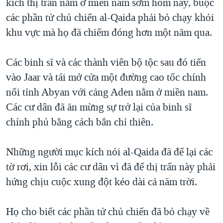
kích thị trấn nằm ở miền nam sớm hôm nay, buộc
QUAN HỆ VIỆT MỸ
các phần tử chủ chiến al-Qaida phải bỏ chạy khỏi
khu vực mà họ đã chiếm đóng hơn một năm qua.
Các binh sĩ và các thành viên bộ tộc sau đó tiến
vào Jaar và tái mở cửa một đường cao tốc chính
nối tỉnh Abyan với cảng Aden nằm ở miền nam.
Các cư dân đã ăn mừng sự trở lại của binh sĩ
chính phủ bằng cách bắn chỉ thiên.
Những người mục kích nói al-Qaida đã để lại các
tờ rơi, xin lỗi các cư dân vì đã để thị trấn này phải
hứng chịu cuộc xung đột kéo dài cả năm trời.
Họ cho biết các phần tử chủ chiến đã bỏ chạy về