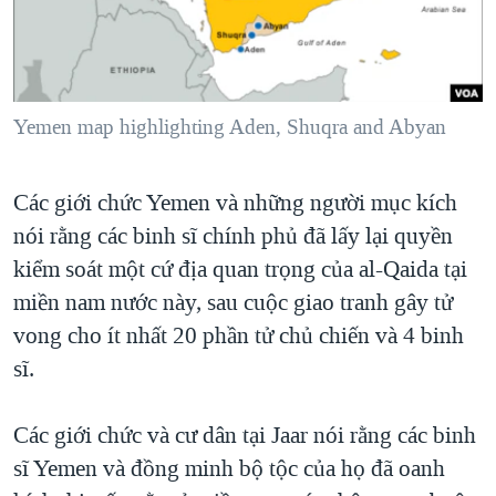
TẠI
VIDEO
"Tìm"
NGƯỜI VIỆT HẢI NGOẠI
HÀNH TRÌNH BẦU CỬ 2024
NGHE
ĐỜI SỐNG
MỘT NĂM CHIẾN TRANH TẠI DẢI GAZA
KINH TẾ
MẠNG XÃ HỘI
Yemen map highlighting Aden, Shuqra and Abyan
GIẢI MÃ VÀNH ĐAI & CON ĐƯỜNG
KHOA HỌC
NGÀY TỊ NẠN THẾ GIỚI
SỨC KHOẺ
Các giới chức Yemen và những người mục kích
TRỊNH VĨNH BÌNH - NGƯỜI HẠ 'BÊN THẮNG CUỘC'
Ngôn ngữ khác
VĂN HOÁ
nói rằng các binh sĩ chính phủ đã lấy lại quyền
GROUND ZERO – XƯA VÀ NAY
THỂ THAO
kiểm soát một cứ địa quan trọng của al-Qaida tại
CHI PHÍ CHIẾN TRANH AFGHANISTAN
miền nam nước này, sau cuộc giao tranh gây tử
GIÁO DỤC
CÁC GIÁ TRỊ CỘNG HÒA Ở VIỆT NAM
vong cho ít nhất 20 phần tử chủ chiến và 4 binh
sĩ.
THƯỢNG ĐỈNH TRUMP-KIM TẠI VIỆT NAM
TRỊNH VĨNH BÌNH VS. CHÍNH PHỦ VIỆT NAM
Các giới chức và cư dân tại Jaar nói rằng các binh
NGƯ DÂN VIỆT VÀ LÀN SÓNG TRỘM HẢI SÂM
sĩ Yemen và đồng minh bộ tộc của họ đã oanh
BÊN KIA QUỐC LỘ: TIẾNG VỌNG TỪ NÔNG THÔN MỸ