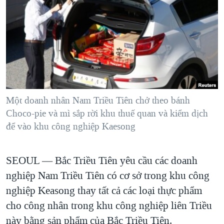
TẠI
VIDEO
"Tìm"
NGƯỜI VIỆT HẢI NGOẠI
HÀNH TRÌNH BẦU CỬ 2024
NGHE
ĐỜI SỐNG
MỘT NĂM CHIẾN TRANH TẠI DẢI GAZA
KINH TẾ
MẠNG XÃ HỘI
GIẢI MÃ VÀNH ĐAI & CON ĐƯỜNG
KHOA HỌC
NGÀY TỊ NẠN THẾ GIỚI
SỨC KHOẺ
TRỊNH VĨNH BÌNH - NGƯỜI HẠ 'BÊN THẮNG CUỘC'
Một doanh nhân Nam Triều Tiên chở theo bánh
Ngôn ngữ khác
VĂN HOÁ
GROUND ZERO – XƯA VÀ NAY
Choco-pie và mì sắp rời khu thuế quan và kiểm dịch
THỂ THAO
để vào khu công nghiệp Kaesong
CHI PHÍ CHIẾN TRANH AFGHANISTAN
GIÁO DỤC
CÁC GIÁ TRỊ CỘNG HÒA Ở VIỆT NAM
SEOUL —
Bắc Triều Tiên yêu cầu các doanh
THƯỢNG ĐỈNH TRUMP-KIM TẠI VIỆT NAM
nghiệp Nam Triều Tiên có cơ sở trong khu công
TRỊNH VĨNH BÌNH VS. CHÍNH PHỦ VIỆT NAM
nghiệp Keasong thay tất cả các loại thực phẩm
NGƯ DÂN VIỆT VÀ LÀN SÓNG TRỘM HẢI SÂM
cho công nhân trong khu công nghiệp liên Triều
này bằng sản phẩm của Bắc Triều Tiên.
BÊN KIA QUỐC LỘ: TIẾNG VỌNG TỪ NÔNG THÔN MỸ