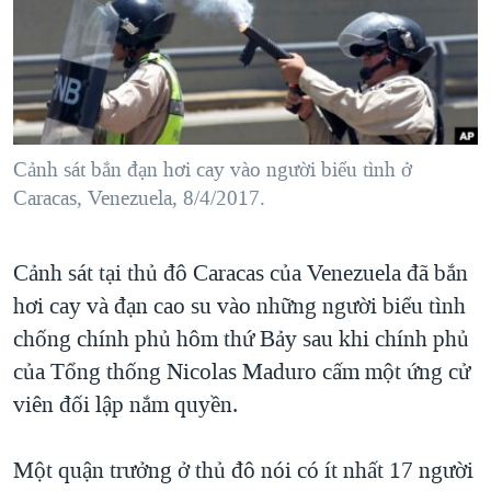
TẠI
VIDEO
"Tìm"
NGƯỜI VIỆT HẢI NGOẠI
HÀNH TRÌNH BẦU CỬ 2024
NGHE
ĐỜI SỐNG
MỘT NĂM CHIẾN TRANH TẠI DẢI GAZA
KINH TẾ
MẠNG XÃ HỘI
GIẢI MÃ VÀNH ĐAI & CON ĐƯỜNG
KHOA HỌC
NGÀY TỊ NẠN THẾ GIỚI
Cảnh sát bắn đạn hơi cay vào người biểu tình ở
SỨC KHOẺ
Caracas, Venezuela, 8/4/2017.
TRỊNH VĨNH BÌNH - NGƯỜI HẠ 'BÊN THẮNG CUỘC'
Ngôn ngữ khác
VĂN HOÁ
GROUND ZERO – XƯA VÀ NAY
THỂ THAO
Cảnh sát tại thủ đô Caracas của Venezuela đã bắn
CHI PHÍ CHIẾN TRANH AFGHANISTAN
GIÁO DỤC
hơi cay và đạn cao su vào những người biểu tình
CÁC GIÁ TRỊ CỘNG HÒA Ở VIỆT NAM
chống chính phủ hôm thứ Bảy sau khi chính phủ
THƯỢNG ĐỈNH TRUMP-KIM TẠI VIỆT NAM
của Tổng thống Nicolas Maduro cấm một ứng cử
viên đối lập nắm quyền.
TRỊNH VĨNH BÌNH VS. CHÍNH PHỦ VIỆT NAM
NGƯ DÂN VIỆT VÀ LÀN SÓNG TRỘM HẢI SÂM
Một quận trưởng ở thủ đô nói có ít nhất 17 người
BÊN KIA QUỐC LỘ: TIẾNG VỌNG TỪ NÔNG THÔN MỸ