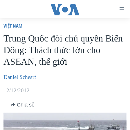
Đường
dẫn
VIỆT NAM
truy
TRANG CHỦ
Trung Quốc đòi chủ quyền Biển
cập
VIỆT NAM
Ðông: Thách thức lớn cho
Tới
HOA KỲ
nội
ASEAN, thế giới
BIỂN ĐÔNG
dung
THẾ GIỚI
chính
Daniel Schearf
BLOG
Tới
12/12/2012
điều
DIỄN ĐÀN
hướng
MỤC
Chia sẻ
chính
CHUYÊN ĐỀ
TỰ DO BÁO CHÍ
Đi
HỌC TIẾNG ANH
VẠCH TRẦN TIN GIẢ
CHIẾN TRANH THƯƠNG MẠI CỦA MỸ: QUÁ KHỨ VÀ HIỆN
tới