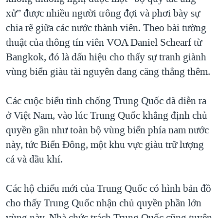
xử” được nhiều người trông đợi và phơi bày sự
QUAN HỆ VIỆT MỸ
chia rẽ giữa các nước thành viên. Theo bài tường
thuật của thông tín viên VOA Daniel Schearf từ
Bangkok, đó là dấu hiệu cho thấy sự tranh giành
vùng biển giàu tài nguyên đang căng thẳng thêm.
Các cuộc biểu tình chống Trung Quốc đã diễn ra
ở Việt Nam, vào lúc Trung Quốc khẳng định chủ
quyền gần như toàn bộ vùng biển phía nam nước
này, tức Biển Ðông, một khu vực giàu trữ lượng
cá và dầu khí.
Các hộ chiếu mới của Trung Quốc có hình bản đồ
cho thấy Trung Quốc nhận chủ quyền phần lớn
vùng này. Nhà chức trách Trung Quốc cũng tuyên