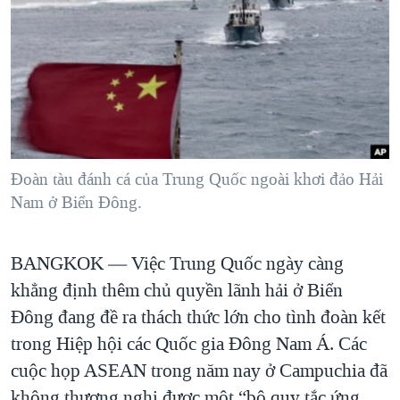
TẠI
VIDEO
"Tìm"
NGƯỜI VIỆT HẢI NGOẠI
HÀNH TRÌNH BẦU CỬ 2024
NGHE
ĐỜI SỐNG
MỘT NĂM CHIẾN TRANH TẠI DẢI GAZA
KINH TẾ
MẠNG XÃ HỘI
GIẢI MÃ VÀNH ĐAI & CON ĐƯỜNG
KHOA HỌC
NGÀY TỊ NẠN THẾ GIỚI
SỨC KHOẺ
TRỊNH VĨNH BÌNH - NGƯỜI HẠ 'BÊN THẮNG CUỘC'
Ðoàn tàu đánh cá của Trung Quốc ngoài khơi đảo Hải
Ngôn ngữ khác
VĂN HOÁ
GROUND ZERO – XƯA VÀ NAY
Nam ở Biển Ðông.
THỂ THAO
CHI PHÍ CHIẾN TRANH AFGHANISTAN
GIÁO DỤC
BANGKOK —
Việc Trung Quốc ngày càng
CÁC GIÁ TRỊ CỘNG HÒA Ở VIỆT NAM
khẳng định thêm chủ quyền lãnh hải ở Biển
THƯỢNG ĐỈNH TRUMP-KIM TẠI VIỆT NAM
Ðông đang đề ra thách thức lớn cho tình đoàn kết
TRỊNH VĨNH BÌNH VS. CHÍNH PHỦ VIỆT NAM
trong Hiệp hội các Quốc gia Ðông Nam Á. Các
NGƯ DÂN VIỆT VÀ LÀN SÓNG TRỘM HẢI SÂM
cuộc họp ASEAN trong năm nay ở Campuchia đã
BÊN KIA QUỐC LỘ: TIẾNG VỌNG TỪ NÔNG THÔN MỸ
không thương nghị được một “bộ quy tắc ứng