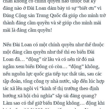
chắn không có chính quyền nào thuộc bất kỳ
đảng nào ở Đài Loan dám bày tỏ sự “biết ơn” vì
Đảng Cộng sản Trung Quốc đã giúp cho mình trở
thành đảng cầm quyền và sẽ giúp cho mình mãi
mãi là đảng cầm quyền!
Nếu Đài Loan có một chính quyền như thế thuộc
một đảng cầm quyền như thế thì eo biển Đài
Loan đã… “động” từ lâu và có nên từ đó mà
ngẫm xem biển Đông có còn… “động” không,
nếu nguồn lực quốc gia tiếp tục thất tán, sau các
tập đoàn, tổng công ty nhà nước, sắp đến lúc hợp
tác xã lên ngôi vì “kinh tế thị trường theo định
hướng xã hội chủ nghĩa” sắp tái đăng quang?
Làm sao có thể giữ biển Đông không… động khi