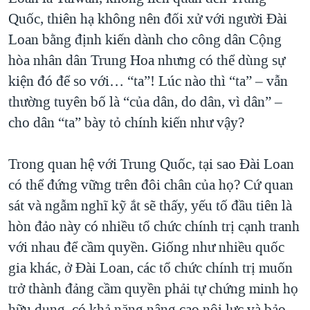
Quốc, thiên hạ không nên đối xử với người Đài
Loan bằng định kiến dành cho công dân Cộng
hòa nhân dân Trung Hoa nhưng có thể dùng sự
kiện đó để so với… “ta”! Lúc nào thì “ta” – vẫn
thường tuyên bố là “của dân, do dân, vì dân” –
cho dân “ta” bày tỏ chính kiến như vậy?
Trong quan hệ với Trung Quốc, tại sao Đài Loan
có thể đứng vững trên đôi chân của họ? Cứ quan
sát và ngẫm nghĩ kỹ ắt sẽ thấy, yếu tố đầu tiên là
hòn đảo này có nhiều tổ chức chính trị cạnh tranh
với nhau để cầm quyền. Giống như nhiều quốc
gia khác, ở Đài Loan, các tổ chức chính trị muốn
trở thành đảng cầm quyền phải tự chứng minh họ
hữu dụng, có khả năng nâng cao nội lực và bảo