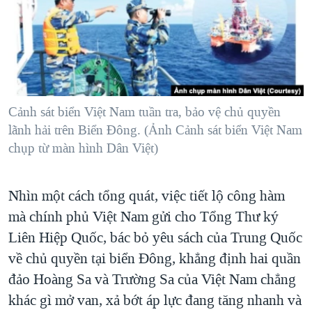
TẠI
VIDEO
"Tìm"
NGƯỜI VIỆT HẢI NGOẠI
HÀNH TRÌNH BẦU CỬ 2024
NGHE
ĐỜI SỐNG
MỘT NĂM CHIẾN TRANH TẠI DẢI GAZA
KINH TẾ
MẠNG XÃ HỘI
GIẢI MÃ VÀNH ĐAI & CON ĐƯỜNG
KHOA HỌC
NGÀY TỊ NẠN THẾ GIỚI
Cảnh sát biển Việt Nam tuần tra, bảo vệ chủ quyền
SỨC KHOẺ
lãnh hải trên Biển Đông. (Ảnh Cảnh sát biển Việt Nam
TRỊNH VĨNH BÌNH - NGƯỜI HẠ 'BÊN THẮNG CUỘC'
Ngôn ngữ khác
VĂN HOÁ
chụp từ màn hình Dân Việt)
GROUND ZERO – XƯA VÀ NAY
THỂ THAO
CHI PHÍ CHIẾN TRANH AFGHANISTAN
GIÁO DỤC
Nhìn một cách tổng quát, việc tiết lộ công hàm
CÁC GIÁ TRỊ CỘNG HÒA Ở VIỆT NAM
mà chính phủ Việt Nam gửi cho Tổng Thư ký
THƯỢNG ĐỈNH TRUMP-KIM TẠI VIỆT NAM
Liên Hiệp Quốc, bác bỏ yêu sách của Trung Quốc
TRỊNH VĨNH BÌNH VS. CHÍNH PHỦ VIỆT NAM
về chủ quyền tại biển Đông, khẳng định hai quần
đảo Hoàng Sa và Trường Sa của Việt Nam chẳng
NGƯ DÂN VIỆT VÀ LÀN SÓNG TRỘM HẢI SÂM
khác gì mở van, xả bớt áp lực đang tăng nhanh và
BÊN KIA QUỐC LỘ: TIẾNG VỌNG TỪ NÔNG THÔN MỸ