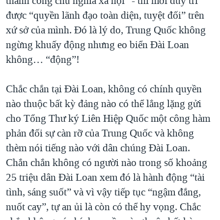
thành công chủ nghĩa xã hội” - thì mới duy trì
được “quyền lãnh đạo toàn diện, tuyệt đối” trên
xứ sở của mình. Đó là lý do, Trung Quốc không
ngừng khuấy động nhưng eo biển Đài Loan
không… “động”!
Chắc chắn tại Đài Loan, không có chính quyền
nào thuộc bất kỳ đảng nào có thể lẳng lặng gửi
cho Tổng Thư ký Liên Hiệp Quốc một công hàm
phản đối sự càn rỡ của Trung Quốc và không
thèm nói tiếng nào với dân chúng Đài Loan.
Chắn chắn không có người nào trong số khoảng
25 triệu dân Đài Loan xem đó là hành động “tài
tình, sáng suốt” và vì vậy tiếp tục “ngậm đắng,
nuốt cay”, tự an ủi là còn có thể hy vọng. Chắc