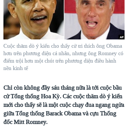
TẠI
VIDEO
"Tìm"
NGƯỜI VIỆT HẢI NGOẠI
HÀNH TRÌNH BẦU CỬ 2024
NGHE
ĐỜI SỐNG
MỘT NĂM CHIẾN TRANH TẠI DẢI GAZA
KINH TẾ
MẠNG XÃ HỘI
GIẢI MÃ VÀNH ĐAI & CON ĐƯỜNG
KHOA HỌC
NGÀY TỊ NẠN THẾ GIỚI
Cuộc thăm dò ý kiến cho thấy cử tri thích ông Obama
SỨC KHOẺ
hơn trên phương diện cá nhân, nhưng ông Romney có
TRỊNH VĨNH BÌNH - NGƯỜI HẠ 'BÊN THẮNG CUỘC'
Ngôn ngữ khác
VĂN HOÁ
điểm trội hơn một chút trên phương diện điều hành
GROUND ZERO – XƯA VÀ NAY
nền kinh tế
THỂ THAO
CHI PHÍ CHIẾN TRANH AFGHANISTAN
GIÁO DỤC
CÁC GIÁ TRỊ CỘNG HÒA Ở VIỆT NAM
Chỉ còn không đầy sáu tháng nữa là tới cuộc bầu
THƯỢNG ĐỈNH TRUMP-KIM TẠI VIỆT NAM
cử Tổng thống Hoa Kỳ. Các cuộc thăm dò ý kiến
mới cho thấy sẽ là một cuộc chạy đua ngang ngửa
TRỊNH VĨNH BÌNH VS. CHÍNH PHỦ VIỆT NAM
giữa Tổng thống Barack Obama và cựu Thống
NGƯ DÂN VIỆT VÀ LÀN SÓNG TRỘM HẢI SÂM
đốc Mitt Romney.
BÊN KIA QUỐC LỘ: TIẾNG VỌNG TỪ NÔNG THÔN MỸ