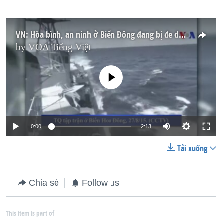
VN: Hòa bình, an ninh ở Biển Đông đang bị đe dọa nghiêm trọng
by
VOA Tiếng Việt
No media source currently available
0:00
2:13
Tải xuống
Chia sẻ
Follow us
This item is part of