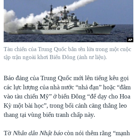
TẠI
VIDEO
"Tìm"
NGƯỜI VIỆT HẢI NGOẠI
HÀNH TRÌNH BẦU CỬ 2024
NGHE
ĐỜI SỐNG
MỘT NĂM CHIẾN TRANH TẠI DẢI GAZA
KINH TẾ
MẠNG XÃ HỘI
GIẢI MÃ VÀNH ĐAI & CON ĐƯỜNG
KHOA HỌC
NGÀY TỊ NẠN THẾ GIỚI
Tàu chiến của Trung Quốc bắn tên lửa trong một cuộc
SỨC KHOẺ
tập trận ngoài khơi Biển Đông (ảnh tư liệu).
TRỊNH VĨNH BÌNH - NGƯỜI HẠ 'BÊN THẮNG CUỘC'
Ngôn ngữ khác
VĂN HOÁ
GROUND ZERO – XƯA VÀ NAY
THỂ THAO
Báo đảng của Trung Quốc mới lên tiếng kêu gọi
CHI PHÍ CHIẾN TRANH AFGHANISTAN
GIÁO DỤC
các lực lượng của nhà nước “nhả đạn” hoặc “đâm
CÁC GIÁ TRỊ CỘNG HÒA Ở VIỆT NAM
vào tàu chiến Mỹ” ở biển Đông “để dạy cho Hoa
THƯỢNG ĐỈNH TRUMP-KIM TẠI VIỆT NAM
Kỳ một bài học”, trong bối cảnh căng thẳng leo
TRỊNH VĨNH BÌNH VS. CHÍNH PHỦ VIỆT NAM
thang tại vùng biển tranh chấp này.
NGƯ DÂN VIỆT VÀ LÀN SÓNG TRỘM HẢI SÂM
Tờ
Nhân dân Nhật báo
còn nói thêm rằng “mạnh
BÊN KIA QUỐC LỘ: TIẾNG VỌNG TỪ NÔNG THÔN MỸ