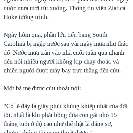
nước mưa mới rút xuống. Thông tín viên Zlatica
QUAN HỆ VIỆT MỸ
Hoke tường trình.
Ngày hôm qua, phần lớn tiểu bang South
Carolina bị ngập nước sau vài ngày mưa như thác
đổ. Nước mưa tràn vào nhà cuối tuần qua nhanh
đến nỗi nhiều người không kịp chạy thoát, và
nhiều người được máy bay trực thăng đến cứu.
Một bà mẹ được cứu thoát nói:
“Có lẽ đây là giây phút khủng khiếp nhất của đời
tôi, nhất là khi phải bồng đứa con gái nhỏ 15
tháng tuổi ở độ cao như thế thật là đáng sợ,
nhưng chúng tôi cũng thoát được.”