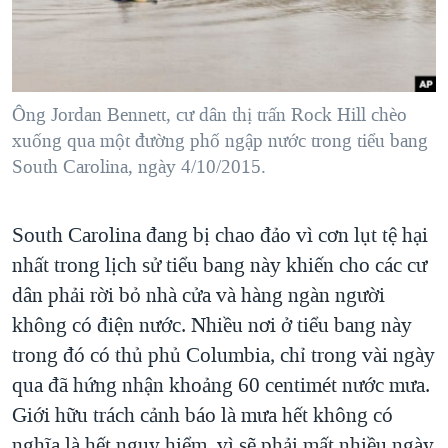
TẠI
VIDEO
"Tìm"
NGƯỜI VIỆT HẢI NGOẠI
HÀNH TRÌNH BẦU CỬ 2024
NGHE
ĐỜI SỐNG
MỘT NĂM CHIẾN TRANH TẠI DẢI GAZA
KINH TẾ
MẠNG XÃ HỘI
Ông Jordan Bennett, cư dân thị trấn Rock Hill chèo
GIẢI MÃ VÀNH ĐAI & CON ĐƯỜNG
KHOA HỌC
xuống qua một đường phố ngập nước trong tiểu bang
NGÀY TỊ NẠN THẾ GIỚI
South Carolina, ngày 4/10/2015.
SỨC KHOẺ
TRỊNH VĨNH BÌNH - NGƯỜI HẠ 'BÊN THẮNG CUỘC'
Ngôn ngữ khác
VĂN HOÁ
GROUND ZERO – XƯA VÀ NAY
South Carolina đang bị chao đảo vì cơn lụt tệ hại
THỂ THAO
CHI PHÍ CHIẾN TRANH AFGHANISTAN
nhất trong lịch sử tiểu bang này khiến cho các cư
GIÁO DỤC
dân phải rời bỏ nhà cửa và hàng ngàn người
CÁC GIÁ TRỊ CỘNG HÒA Ở VIỆT NAM
không có điện nước. Nhiều nơi ở tiểu bang này
THƯỢNG ĐỈNH TRUMP-KIM TẠI VIỆT NAM
trong đó có thủ phủ Columbia, chỉ trong vài ngày
TRỊNH VĨNH BÌNH VS. CHÍNH PHỦ VIỆT NAM
qua đã hứng nhận khoảng 60 centimét nước mưa.
NGƯ DÂN VIỆT VÀ LÀN SÓNG TRỘM HẢI SÂM
Giới hữu trách cảnh báo là mưa hết không có
BÊN KIA QUỐC LỘ: TIẾNG VỌNG TỪ NÔNG THÔN MỸ
nghĩa là hết nguy hiểm, vì sẽ phải mất nhiều ngày