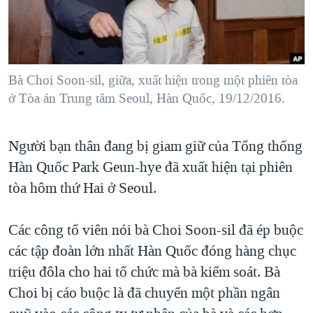
TẠI
VIDEO
"Tìm"
NGƯỜI VIỆT HẢI NGOẠI
HÀNH TRÌNH BẦU CỬ 2024
NGHE
ĐỜI SỐNG
MỘT NĂM CHIẾN TRANH TẠI DẢI GAZA
KINH TẾ
MẠNG XÃ HỘI
Bà Choi Soon-sil, giữa, xuất hiện trong một phiên tòa
GIẢI MÃ VÀNH ĐAI & CON ĐƯỜNG
KHOA HỌC
ở Tòa án Trung tâm Seoul, Hàn Quốc, 19/12/2016.
NGÀY TỊ NẠN THẾ GIỚI
SỨC KHOẺ
TRỊNH VĨNH BÌNH - NGƯỜI HẠ 'BÊN THẮNG CUỘC'
Ngôn ngữ khác
VĂN HOÁ
Người bạn thân đang bị giam giữ của Tổng thống
GROUND ZERO – XƯA VÀ NAY
Hàn Quốc Park Geun-hye đã xuất hiện tại phiên
THỂ THAO
CHI PHÍ CHIẾN TRANH AFGHANISTAN
tòa hôm thứ Hai ở Seoul.
GIÁO DỤC
CÁC GIÁ TRỊ CỘNG HÒA Ở VIỆT NAM
Các công tố viên nói bà Choi Soon-sil đã ép buộc
THƯỢNG ĐỈNH TRUMP-KIM TẠI VIỆT NAM
các tập đoàn lớn nhất Hàn Quốc đóng hàng chục
TRỊNH VĨNH BÌNH VS. CHÍNH PHỦ VIỆT NAM
triệu đôla cho hai tổ chức mà bà kiểm soát. Bà
NGƯ DÂN VIỆT VÀ LÀN SÓNG TRỘM HẢI SÂM
Choi bị cáo buộc là đã chuyển một phần ngân
BÊN KIA QUỐC LỘ: TIẾNG VỌNG TỪ NÔNG THÔN MỸ