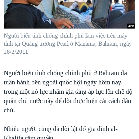
TẠI
VIDEO
"Tìm"
NGƯỜI VIỆT HẢI NGOẠI
HÀNH TRÌNH BẦU CỬ 2024
NGHE
ĐỜI SỐNG
MỘT NĂM CHIẾN TRANH TẠI DẢI GAZA
KINH TẾ
MẠNG XÃ HỘI
Người biểu tình chống chính phủ làm việc trên máy
GIẢI MÃ VÀNH ĐAI & CON ĐƯỜNG
KHOA HỌC
tính tại Quảng trường Pearl ở Manama, Bahrain, ngày
NGÀY TỊ NẠN THẾ GIỚI
28/2/2011
SỨC KHOẺ
TRỊNH VĨNH BÌNH - NGƯỜI HẠ 'BÊN THẮNG CUỘC'
Ngôn ngữ khác
VĂN HOÁ
GROUND ZERO – XƯA VÀ NAY
Người biểu tình chống chính phủ ở Bahrain đã
THỂ THAO
CHI PHÍ CHIẾN TRANH AFGHANISTAN
tuần hành bên ngoài quốc hội ngày hôm nay,
GIÁO DỤC
trong một nỗ lực nhằm gia tăng áp lực lên chế độ
CÁC GIÁ TRỊ CỘNG HÒA Ở VIỆT NAM
quân chủ nước này để đòi thực hiện cải cách dân
THƯỢNG ĐỈNH TRUMP-KIM TẠI VIỆT NAM
chủ.
TRỊNH VĨNH BÌNH VS. CHÍNH PHỦ VIỆT NAM
NGƯ DÂN VIỆT VÀ LÀN SÓNG TRỘM HẢI SÂM
Nhiều người cũng đã đòi lật đổ gia đình al-
BÊN KIA QUỐC LỘ: TIẾNG VỌNG TỪ NÔNG THÔN MỸ
Khalifa cầm quyền.