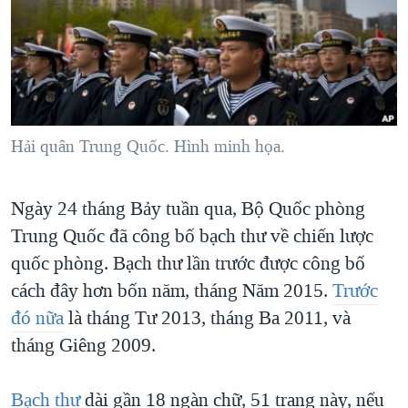
TẠI
VIDEO
"Tìm"
NGƯỜI VIỆT HẢI NGOẠI
HÀNH TRÌNH BẦU CỬ 2024
NGHE
ĐỜI SỐNG
MỘT NĂM CHIẾN TRANH TẠI DẢI GAZA
KINH TẾ
MẠNG XÃ HỘI
GIẢI MÃ VÀNH ĐAI & CON ĐƯỜNG
KHOA HỌC
NGÀY TỊ NẠN THẾ GIỚI
Hải quân Trung Quốc. Hình minh họa.
SỨC KHOẺ
TRỊNH VĨNH BÌNH - NGƯỜI HẠ 'BÊN THẮNG CUỘC'
Ngôn ngữ khác
VĂN HOÁ
GROUND ZERO – XƯA VÀ NAY
Ngày 24 tháng Bảy tuần qua, Bộ Quốc phòng
THỂ THAO
Trung Quốc đã công bố bạch thư về chiến lược
CHI PHÍ CHIẾN TRANH AFGHANISTAN
GIÁO DỤC
quốc phòng. Bạch thư lần trước được công bố
CÁC GIÁ TRỊ CỘNG HÒA Ở VIỆT NAM
cách đây hơn bốn năm, tháng Năm 2015.
Trước
THƯỢNG ĐỈNH TRUMP-KIM TẠI VIỆT NAM
đó nữa
là tháng Tư 2013, tháng Ba 2011, và
TRỊNH VĨNH BÌNH VS. CHÍNH PHỦ VIỆT NAM
tháng Giêng 2009.
NGƯ DÂN VIỆT VÀ LÀN SÓNG TRỘM HẢI SÂM
Bạch thư
dài gần 18 ngàn chữ, 51 trang này, nếu
BÊN KIA QUỐC LỘ: TIẾNG VỌNG TỪ NÔNG THÔN MỸ