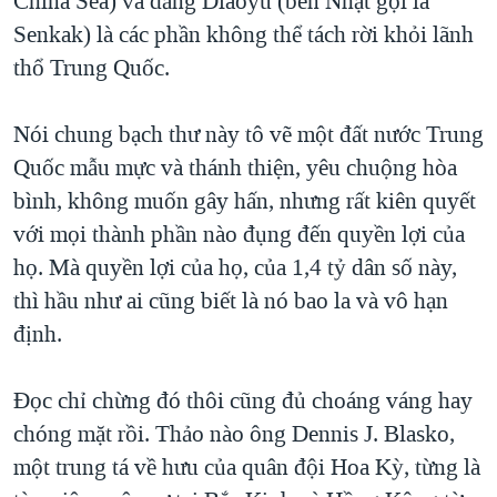
China Sea) và đảng Diaoyu (bên Nhật gọi là
Senkak) là các phần không thể tách rời khỏi lãnh
thổ Trung Quốc.
Nói chung bạch thư này tô vẽ một đất nước Trung
Quốc mẫu mực và thánh thiện, yêu chuộng hòa
bình, không muốn gây hấn, nhưng rất kiên quyết
với mọi thành phần nào đụng đến quyền lợi của
họ. Mà quyền lợi của họ, của 1,4 tỷ dân số này,
thì hầu như ai cũng biết là nó bao la và vô hạn
định.
Đọc chỉ chừng đó thôi cũng đủ choáng váng hay
chóng mặt rồi. Thảo nào ông Dennis J. Blasko,
một trung tá về hưu của quân đội Hoa Kỳ, từng là