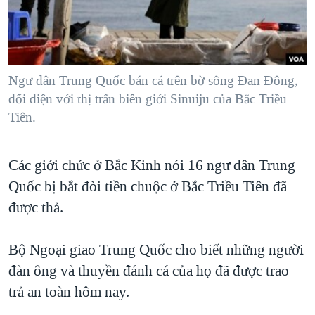
TẠI
VIDEO
"Tìm"
NGƯỜI VIỆT HẢI NGOẠI
HÀNH TRÌNH BẦU CỬ 2024
NGHE
ĐỜI SỐNG
MỘT NĂM CHIẾN TRANH TẠI DẢI GAZA
KINH TẾ
MẠNG XÃ HỘI
Ngư dân Trung Quốc bán cá trên bờ sông Đan Đông,
GIẢI MÃ VÀNH ĐAI & CON ĐƯỜNG
KHOA HỌC
đối diện với thị trấn biên giới Sinuiju của Bắc Triều
NGÀY TỊ NẠN THẾ GIỚI
Tiên.
SỨC KHOẺ
TRỊNH VĨNH BÌNH - NGƯỜI HẠ 'BÊN THẮNG CUỘC'
Ngôn ngữ khác
VĂN HOÁ
GROUND ZERO – XƯA VÀ NAY
Các giới chức ở Bắc Kinh nói 16 ngư dân Trung
THỂ THAO
CHI PHÍ CHIẾN TRANH AFGHANISTAN
Quốc bị bắt đòi tiền chuộc ở Bắc Triều Tiên đã
GIÁO DỤC
được thả.
CÁC GIÁ TRỊ CỘNG HÒA Ở VIỆT NAM
THƯỢNG ĐỈNH TRUMP-KIM TẠI VIỆT NAM
Bộ Ngoại giao Trung Quốc cho biết những người
TRỊNH VĨNH BÌNH VS. CHÍNH PHỦ VIỆT NAM
đàn ông và thuyền đánh cá của họ đã được trao
NGƯ DÂN VIỆT VÀ LÀN SÓNG TRỘM HẢI SÂM
trả an toàn hôm nay.
BÊN KIA QUỐC LỘ: TIẾNG VỌNG TỪ NÔNG THÔN MỸ