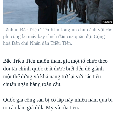
TẠI
VIDEO
"Tìm"
NGƯỜI VIỆT HẢI NGOẠI
HÀNH TRÌNH BẦU CỬ 2024
NGHE
ĐỜI SỐNG
MỘT NĂM CHIẾN TRANH TẠI DẢI GAZA
KINH TẾ
MẠNG XÃ HỘI
Lãnh tụ Bắc Triều Tiên Kim Jong-un chụp ảnh với các
GIẢI MÃ VÀNH ĐAI & CON ĐƯỜNG
KHOA HỌC
phi công lái máy bay chiến đấu của quân đội Cộng
NGÀY TỊ NẠN THẾ GIỚI
hoà Dân chủ Nhân dân Triều Tiên.
SỨC KHOẺ
TRỊNH VĨNH BÌNH - NGƯỜI HẠ 'BÊN THẮNG CUỘC'
Ngôn ngữ khác
VĂN HOÁ
GROUND ZERO – XƯA VÀ NAY
Bắc Triều Tiên muốn tham gia một tổ chức theo
THỂ THAO
CHI PHÍ CHIẾN TRANH AFGHANISTAN
dõi tài chính quốc tế ít được biết đến để giành
GIÁO DỤC
một thế đứng và khả năng trở lại với các tiêu
CÁC GIÁ TRỊ CỘNG HÒA Ở VIỆT NAM
chuẩn ngân hàng toàn cầu.
THƯỢNG ĐỈNH TRUMP-KIM TẠI VIỆT NAM
TRỊNH VĨNH BÌNH VS. CHÍNH PHỦ VIỆT NAM
Quốc gia cộng sản bị cô lập này nhiều năm qua bị
NGƯ DÂN VIỆT VÀ LÀN SÓNG TRỘM HẢI SÂM
tố cáo làm giả đôla Mỹ và rửa tiền.
BÊN KIA QUỐC LỘ: TIẾNG VỌNG TỪ NÔNG THÔN MỸ