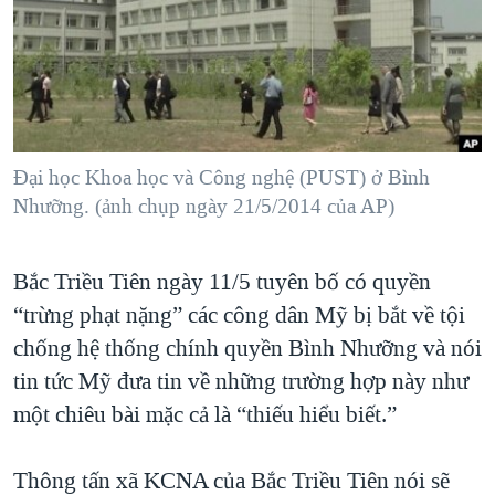
TẠI
VIDEO
"Tìm"
NGƯỜI VIỆT HẢI NGOẠI
HÀNH TRÌNH BẦU CỬ 2024
NGHE
ĐỜI SỐNG
MỘT NĂM CHIẾN TRANH TẠI DẢI GAZA
KINH TẾ
MẠNG XÃ HỘI
GIẢI MÃ VÀNH ĐAI & CON ĐƯỜNG
KHOA HỌC
NGÀY TỊ NẠN THẾ GIỚI
Đại học Khoa học và Công nghệ (PUST) ở Bình
SỨC KHOẺ
Nhưỡng. (ảnh chụp ngày 21/5/2014 của AP)
TRỊNH VĨNH BÌNH - NGƯỜI HẠ 'BÊN THẮNG CUỘC'
Ngôn ngữ khác
VĂN HOÁ
GROUND ZERO – XƯA VÀ NAY
THỂ THAO
Bắc Triều Tiên ngày 11/5 tuyên bố có quyền
CHI PHÍ CHIẾN TRANH AFGHANISTAN
GIÁO DỤC
“trừng phạt nặng” các công dân Mỹ bị bắt về tội
CÁC GIÁ TRỊ CỘNG HÒA Ở VIỆT NAM
chống hệ thống chính quyền Bình Nhưỡng và nói
THƯỢNG ĐỈNH TRUMP-KIM TẠI VIỆT NAM
tin tức Mỹ đưa tin về những trường hợp này như
TRỊNH VĨNH BÌNH VS. CHÍNH PHỦ VIỆT NAM
một chiêu bài mặc cả là “thiếu hiểu biết.”
NGƯ DÂN VIỆT VÀ LÀN SÓNG TRỘM HẢI SÂM
Thông tấn xã KCNA của Bắc Triều Tiên nói sẽ
BÊN KIA QUỐC LỘ: TIẾNG VỌNG TỪ NÔNG THÔN MỸ