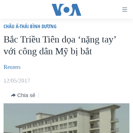
Đường
dẫn
CHÂU Á-THÁI BÌNH DƯƠNG
truy
TRANG CHỦ
Bắc Triều Tiên dọa ‘nặng tay’
cập
VIỆT NAM
với công dân Mỹ bị bắt
Tới
HOA KỲ
nội
BIỂN ĐÔNG
Reuters
dung
THẾ GIỚI
chính
12/05/2017
BLOG
Tới
điều
Chia sẻ
DIỄN ĐÀN
hướng
MỤC
chính
CHUYÊN ĐỀ
TỰ DO BÁO CHÍ
Đi
HỌC TIẾNG ANH
VẠCH TRẦN TIN GIẢ
CHIẾN TRANH THƯƠNG MẠI CỦA MỸ: QUÁ KHỨ VÀ HIỆN
tới