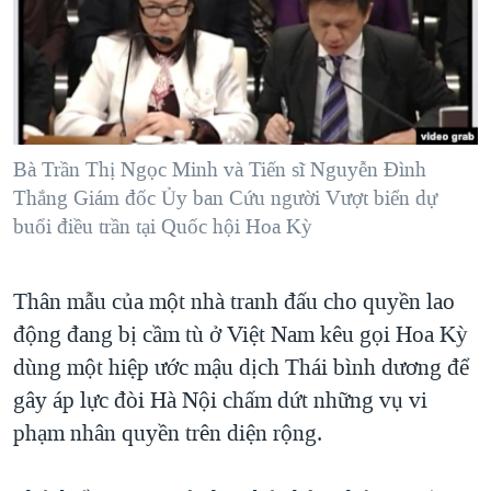
TẠI
VIDEO
"Tìm"
NGƯỜI VIỆT HẢI NGOẠI
HÀNH TRÌNH BẦU CỬ 2024
NGHE
ĐỜI SỐNG
MỘT NĂM CHIẾN TRANH TẠI DẢI GAZA
KINH TẾ
MẠNG XÃ HỘI
GIẢI MÃ VÀNH ĐAI & CON ĐƯỜNG
KHOA HỌC
NGÀY TỊ NẠN THẾ GIỚI
Bà Trần Thị Ngọc Minh và Tiến sĩ Nguyễn Đình
SỨC KHOẺ
Thắng Giám đốc Ủy ban Cứu người Vượt biển dự
TRỊNH VĨNH BÌNH - NGƯỜI HẠ 'BÊN THẮNG CUỘC'
Ngôn ngữ khác
VĂN HOÁ
buổi điều trần tại Quốc hội Hoa Kỳ
GROUND ZERO – XƯA VÀ NAY
THỂ THAO
CHI PHÍ CHIẾN TRANH AFGHANISTAN
Thân mẫu của một nhà tranh đấu cho quyền lao
GIÁO DỤC
CÁC GIÁ TRỊ CỘNG HÒA Ở VIỆT NAM
động đang bị cầm tù ở Việt Nam kêu gọi Hoa Kỳ
THƯỢNG ĐỈNH TRUMP-KIM TẠI VIỆT NAM
dùng một hiệp ước mậu dịch Thái bình dương để
gây áp lực đòi Hà Nội chấm dứt những vụ vi
TRỊNH VĨNH BÌNH VS. CHÍNH PHỦ VIỆT NAM
phạm nhân quyền trên diện rộng.
NGƯ DÂN VIỆT VÀ LÀN SÓNG TRỘM HẢI SÂM
BÊN KIA QUỐC LỘ: TIẾNG VỌNG TỪ NÔNG THÔN MỸ