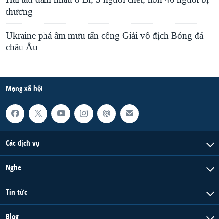
Hai tàu đâm nhau ở Bỉ, 3 người chết, hơn 40 người bị
thương
Ukraine phá âm mưu tấn công Giải vô địch Bóng đá
châu Âu
Mạng xã hội
Các dịch vụ
Nghe
Tin tức
Blog