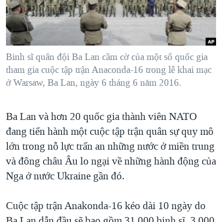
TẠI
VIDEO
"Tìm"
NGƯỜI VIỆT HẢI NGOẠI
HÀNH TRÌNH BẦU CỬ 2024
NGHE
ĐỜI SỐNG
MỘT NĂM CHIẾN TRANH TẠI DẢI GAZA
KINH TẾ
MẠNG XÃ HỘI
Binh sĩ quân đội Ba Lan cầm cờ của một số quốc gia
GIẢI MÃ VÀNH ĐAI & CON ĐƯỜNG
KHOA HỌC
tham gia cuộc tập trận Anaconda-16 trong lễ khai mạc
NGÀY TỊ NẠN THẾ GIỚI
ở Warsaw, Ba Lan, ngày 6 tháng 6 năm 2016.
SỨC KHOẺ
TRỊNH VĨNH BÌNH - NGƯỜI HẠ 'BÊN THẮNG CUỘC'
Ngôn ngữ khác
VĂN HOÁ
GROUND ZERO – XƯA VÀ NAY
Ba Lan và hơn 20 quốc gia thành viên NATO
THỂ THAO
CHI PHÍ CHIẾN TRANH AFGHANISTAN
đang tiến hành một cuộc tập trận quân sự quy mô
GIÁO DỤC
lớn trong nỗ lực trấn an những nước ở miền trung
CÁC GIÁ TRỊ CỘNG HÒA Ở VIỆT NAM
và đông châu Âu lo ngại về những hành động của
THƯỢNG ĐỈNH TRUMP-KIM TẠI VIỆT NAM
Nga ở nước Ukraine gần đó.
TRỊNH VĨNH BÌNH VS. CHÍNH PHỦ VIỆT NAM
NGƯ DÂN VIỆT VÀ LÀN SÓNG TRỘM HẢI SÂM
Cuộc tập trận Anakonda-16 kéo dài 10 ngày do
BÊN KIA QUỐC LỘ: TIẾNG VỌNG TỪ NÔNG THÔN MỸ
Ba Lan dẫn đầu sẽ bao gồm 31.000 binh sĩ, 3.000