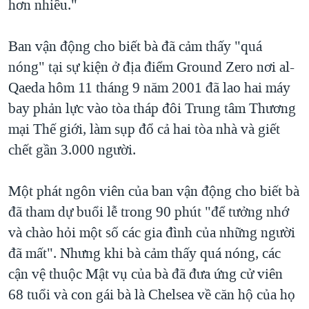
hơn nhiều."
QUAN HỆ VIỆT MỸ
Ban vận động cho biết bà đã cảm thấy "quá
nóng" tại sự kiện ở địa điểm Ground Zero nơi al-
Qaeda hôm 11 tháng 9 năm 2001 đã lao hai máy
bay phản lực vào tòa tháp đôi Trung tâm Thương
mại Thế giới, làm sụp đổ cả hai tòa nhà và giết
chết gần 3.000 người.
Một phát ngôn viên của ban vận động cho biết bà
đã tham dự buổi lễ trong 90 phút "để tưởng nhớ
và chào hỏi một số các gia đình của những người
đã mất". Nhưng khi bà cảm thấy quá nóng, các
cận vệ thuộc Mật vụ của bà đã đưa ứng cử viên
68 tuổi và con gái bà là Chelsea về căn hộ của họ