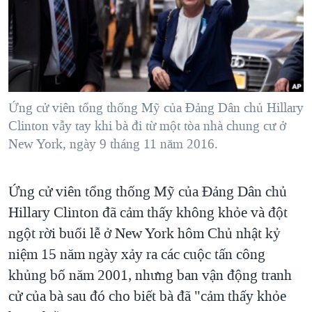
TẠI
VIDEO
"Tìm"
NGƯỜI VIỆT HẢI NGOẠI
HÀNH TRÌNH BẦU CỬ 2024
NGHE
ĐỜI SỐNG
MỘT NĂM CHIẾN TRANH TẠI DẢI GAZA
KINH TẾ
MẠNG XÃ HỘI
GIẢI MÃ VÀNH ĐAI & CON ĐƯỜNG
KHOA HỌC
NGÀY TỊ NẠN THẾ GIỚI
Ứng cử viên tổng thống Mỹ của Đảng Dân chủ Hillary
SỨC KHOẺ
Clinton vẫy tay khi bà đi từ một tòa nhà chung cư ở
TRỊNH VĨNH BÌNH - NGƯỜI HẠ 'BÊN THẮNG CUỘC'
Ngôn ngữ khác
VĂN HOÁ
New York, ngày 9 tháng 11 năm 2016.
GROUND ZERO – XƯA VÀ NAY
THỂ THAO
CHI PHÍ CHIẾN TRANH AFGHANISTAN
Ứng cử viên tổng thống Mỹ của Đảng Dân chủ
GIÁO DỤC
CÁC GIÁ TRỊ CỘNG HÒA Ở VIỆT NAM
Hillary Clinton đã cảm thấy không khỏe và đột
THƯỢNG ĐỈNH TRUMP-KIM TẠI VIỆT NAM
ngột rời buổi lễ ở New York hôm Chủ nhật kỷ
niệm 15 năm ngày xảy ra các cuộc tấn công
TRỊNH VĨNH BÌNH VS. CHÍNH PHỦ VIỆT NAM
khủng bố năm 2001, nhưng ban vận động tranh
NGƯ DÂN VIỆT VÀ LÀN SÓNG TRỘM HẢI SÂM
cử của bà sau đó cho biết bà đã "cảm thấy khỏe
BÊN KIA QUỐC LỘ: TIẾNG VỌNG TỪ NÔNG THÔN MỸ