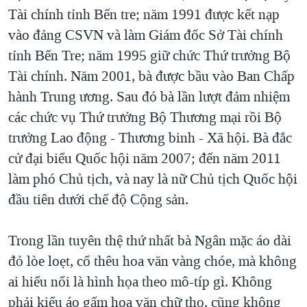
Tài chính tỉnh Bến tre; năm 1991 được kết nạp
QUAN HỆ VIỆT MỸ
vào đảng CSVN và làm Giám đốc Sở Tài chính
tỉnh Bến Tre; năm 1995 giữ chức Thứ trưởng Bộ
Tài chính. Năm 2001, bà được bầu vào Ban Chấp
hành Trung ương. Sau đó bà lần lượt đảm nhiệm
các chức vụ Thứ trưởng Bộ Thương mại rồi Bộ
trưởng Lao động - Thương binh - Xã hội. Bà đắc
cử đại biểu Quốc hội năm 2007; đến năm 2011
làm phó Chủ tịch, và nay là nữ Chủ tịch Quốc hội
đầu tiên dưới chế độ Cộng sản.
Trong lần tuyên thệ thứ nhất bà Ngân mặc áo dài
đỏ lòe loẹt, cổ thêu hoa văn vàng chóe, mà không
ai hiểu nổi là hình họa theo mô-típ gì. Không
phải kiểu áo gấm hoa văn chữ thọ, cũng không