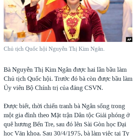
TẠI
VIDEO
"Tìm"
NGƯỜI VIỆT HẢI NGOẠI
HÀNH TRÌNH BẦU CỬ 2024
NGHE
ĐỜI SỐNG
MỘT NĂM CHIẾN TRANH TẠI DẢI GAZA
KINH TẾ
MẠNG XÃ HỘI
GIẢI MÃ VÀNH ĐAI & CON ĐƯỜNG
KHOA HỌC
NGÀY TỊ NẠN THẾ GIỚI
Chủ tịch Quốc hội Nguyễn Thị Kim Ngân.
SỨC KHOẺ
TRỊNH VĨNH BÌNH - NGƯỜI HẠ 'BÊN THẮNG CUỘC'
Ngôn ngữ khác
VĂN HOÁ
GROUND ZERO – XƯA VÀ NAY
Bà Nguyễn Thị Kim Ngân được hai lần bầu làm
THỂ THAO
Chủ tịch Quốc hội. Trước đó bà còn được bầu làm
CHI PHÍ CHIẾN TRANH AFGHANISTAN
GIÁO DỤC
Ủy viên Bộ Chính trị của đảng CSVN.
CÁC GIÁ TRỊ CỘNG HÒA Ở VIỆT NAM
THƯỢNG ĐỈNH TRUMP-KIM TẠI VIỆT NAM
Được biết, thời chiến tranh bà Ngân sống trong
TRỊNH VĨNH BÌNH VS. CHÍNH PHỦ VIỆT NAM
một gia đình theo Mặt trận Dân tộc Giải phóng ở
NGƯ DÂN VIỆT VÀ LÀN SÓNG TRỘM HẢI SÂM
quê hương Bến Tre, sau đó lên Sài Gòn học Đại
học Văn khoa. Sau 30/4/1975, bà làm việc tại Ty
BÊN KIA QUỐC LỘ: TIẾNG VỌNG TỪ NÔNG THÔN MỸ